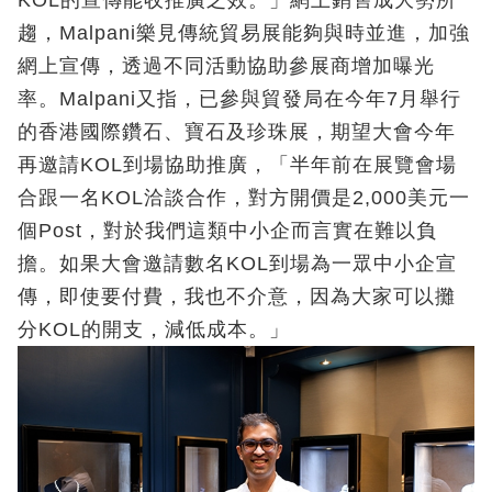
趨，Malpani樂見傳統貿易展能夠與時並進，加強
網上宣傳，透過不同活動協助參展商增加曝光
率。Malpani又指，已參與貿發局在今年7月舉行
的香港國際鑽石、寶石及珍珠展，期望大會今年
再邀請KOL到場協助推廣，「半年前在展覽會場
合跟一名KOL洽談合作，對方開價是2,000美元一
個Post，對於我們這類中小企而言實在難以負
擔。如果大會邀請數名KOL到場為一眾中小企宣
傳，即使要付費，我也不介意，因為大家可以攤
分KOL的開支，減低成本。」