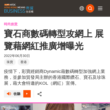
訂閱
時尚創意
寶石商數碼轉型攻網上 展
覽藉網紅推廣增曝光
2022年06月30日
珠寶
香港
疫情下，彩寶經銷商Dynamic藉數碼轉型加強網上業
務，並參加貿發局主辦的香港國際鑽石、寶石及珍珠
展，藉大會特邀的KOL（網紅）宣傳。
收聽