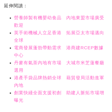
延伸閱讀：
營養師製有機嬰幼食品 內地東盟市場廣受
歡迎
英手術機械人立足香港 拓展亞太市場邁向
全球
電商發展蓬勃帶動需求 港商建RCEP數據
中心
丹麥有氣茶內地有市場 大城市米芝蓮餐廳
選用
港產手袋品牌熱銷全球 藉貿發局活動進軍
內地
創業快綫全面支援初創 助建人脈拓市場增
曝光