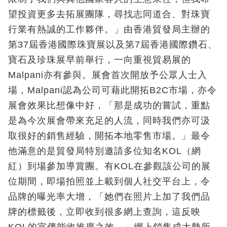
望投資更多去拓展團隊，尋找志同道合、對珠寶
行業有熱誠的工作夥伴。」由香港貿發局主辦的
第37屆香港國際珠寶展以及第7屆香港國際鑽石、
寶石及珍珠展早前舉行，一向重視貿易展的
Malpani亦有參與。展會首次開放予公眾人士入
場，Malpani認為公司可藉此開拓B2C市場，亦令
展會效果比想像中好，「那是成功的嘗試，重點
是為今次展會帶來充足的人流，同時我們亦可汲
取很好的銷售經驗，開拓本地零售市場。」最令
他滿意的是貿發局特別邀請多位知名KOL（網
紅）到場參加導賞團。有KOL在參觀該公司的展
位期間，即場拍照並上載到個人社交平台上，令
品牌的曝光率大增，「她們在照片上加了我們品
牌的標籤後，立即收到很多網上查詢，這反映
KOL的宣傳能收推廣之效。」網上銷售成大勢所