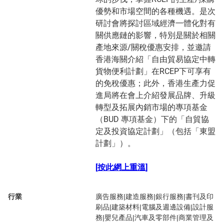
優勢和市場空間的各種機遇。是次
研討會將探討區域經濟一體化對有
關供應鏈的影響，特別是關於相關
產地來源/關稅優惠安排，並邀請
香港海關介紹「自由貿易協定中轉
貨物便利計劃」在RCEP下可享有
的免稅優惠；此外，香港生產力促
進局將在會上介紹發展品牌、升級
轉型及拓展內銷市場的專項基金
（BUD 專項基金）下的「自貿協
定及投資協定計劃」（包括「東盟
計劃」）。
[按此網上重溫]
行業
廣告服務|建造服務|銀行服務|書刊及印
刷品|建築材料|電腦及週邊設備|設計服
務|嬰兒產品|汽車及零部件|商業管理及