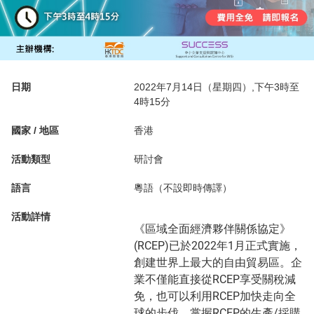
日期
2022年7月14日（星期四）,下午3時至
4時15分
國家 / 地區
香港
活動類型
研討會
語言
粵語（不設即時傳譯）
活動詳情
《區域全面經濟夥伴關係協定》
(RCEP)已於2022年1月正式實施，
創建世界上最大的自由貿易區。企
業不僅能直接從RCEP享受關稅減
免，也可以利用RCEP加快走向全
球的步伐，掌握RCEP的生產/採購