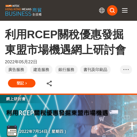
訂閱
利用RCEP關稅優惠發掘
東盟市場機遇網上研討會
2022年05月22日
廣告服務
建造服務
銀行服務
書刊及印刷品
• • •
建築材料
電腦及週邊設備
設計服務
嬰兒產品
登記
汽車及零部件
商業管理及顧問服務
餐飲服務
化學品
教育及培訓
電子產品及電器
工程服務
環保服務
會計服務
建築及規劃