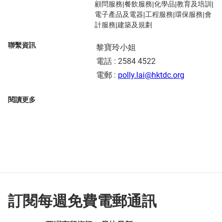
顧問服務|餐飲服務|化學品|教育及培訓|
電子產品及電器|工程服務|環保服務|會
計服務|建築及規劃
聯繫資訊
黎寶玲小姐
電話 : 2584 4522
電郵 :
polly.lai@hktdc.org
閱讀更多
訂閱每週免費電郵通訊