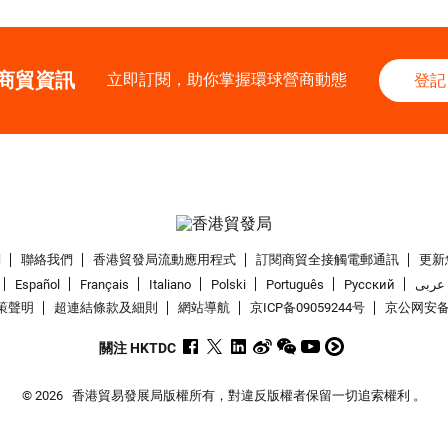
商貿資訊
立即訂閱，助你掌握環球營商動態
登記
們
聯絡我們
香港貿發局流動應用程式
訂閱商貿全接觸電郵通訊
更新
Español
Français
Italiano
Polski
Português
Pусский
عربى
策聲明
超連結條款及細則
網站導航
京ICP备09059244号
京公网安备 1
關注 HKTDC
© 2026
香港貿易發展局版權所有，對違反版權者保留一切追索權利 。