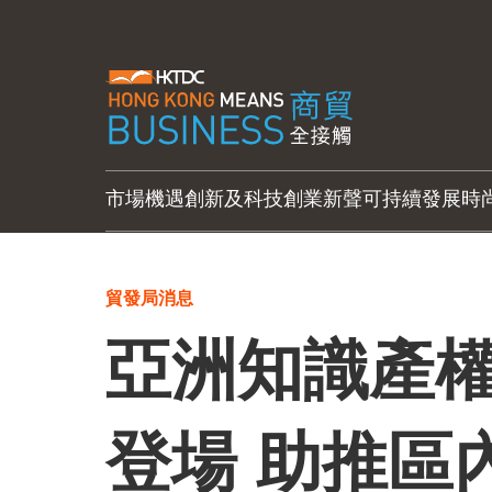
市場機遇
創新及科技
創業新聲
可持續發展
時
貿發局消息
亞洲知識產權
登場 助推區內