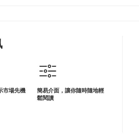
訊
示市場先機
簡易介面，讓你隨時隨地輕
鬆閱讀