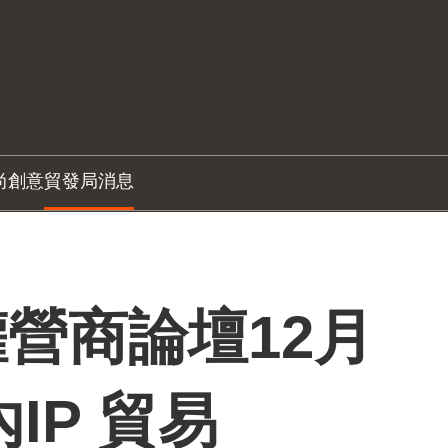
尚創意
貿發局消息
營商論壇12月
IP 貿易