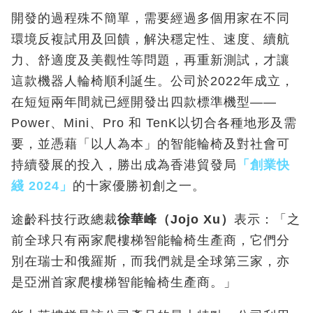
開發的過程殊不簡單，需要經過多個用家在不同
環境反複試用及回饋，解決穩定性、速度、續航
力、舒適度及美觀性等問題，再重新測試，才讓
這款機器人輪椅順利誕生。公司於2022
年成立，
在短短兩年間就已經
開發出四款標準機型——
Power、Mini、Pro 和 TenK以切合各種地形及需
要，並憑藉「以人為本」的智能輪椅及對社會可
持續發展的投入，勝出成為香港貿發局
「創業快
綫
2024
」
的十家優勝初創之一。
途齡科技行政總裁
徐華峰
（
Jojo Xu
）
表示：「之
前全球只有兩家爬樓梯智能輪椅生產商，它們分
別在瑞士和俄羅斯，而我們就是全球第三家，亦
是亞洲首家爬樓梯智能輪椅生產商。」