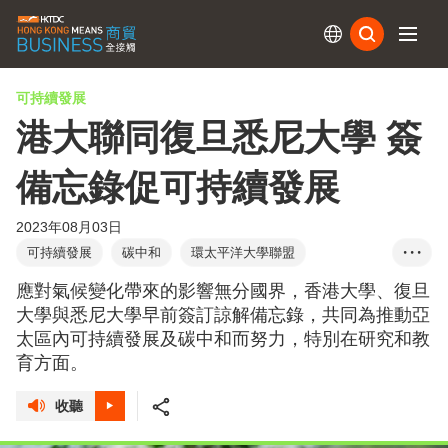
訂閱
可持續發展
港大聯同復旦悉尼大學 簽
備忘錄促可持續發展
2023年08月03日
可持續發展
碳中和
環太平洋大學聯盟
• • •
諒解備忘錄
香港大學
復旦大學
悉尼大學
應對氣候變化帶來的影響無分國界，香港大學、復旦
樹熊
北部都會區
大學與悉尼大學早前簽訂諒解備忘錄，共同為推動亞
太區內可持續發展及碳中和而努力，特別在研究和教
育方面。
收聽