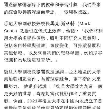
通過諒解備忘錄下的教學和學習計劃，我們帶來
的綜合影響將深遠而廣泛。」張翔教授說。
悉尼大學副教授兼校長
馬克
·
斯科特
（Mark
Scott）教授也在儀式上致辭，他指：「我們將利
用大學的多學科優勢，吸引不同研究人員參與，
包括來自醫學與健康、氣候變化、可持續發展和
其他領域， 以及來自我們的戰略舉措，例如淨零
倡議和悉尼環境研究所。」
復旦大學副校長
徐雷
教授強調，亞太地區的大學
應加強相互合作，為實現更綠色、更平衡的未來
而努力。 他還介紹說：「復旦大學致力創造一個
更美好的世界，為應對當代挑戰作出了重要貢
獻。例如，2021年復旦大學在中國內地成立了首
個極端天氣氣候與健康風險互聯和治理國際卓越