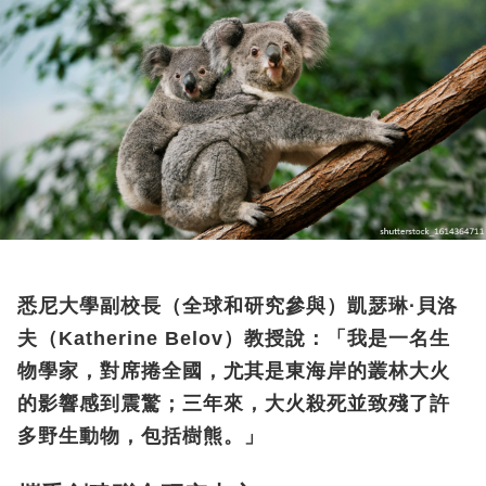
悉尼大學副校長（全球和研究參與）凱瑟琳
·
貝洛
夫（
Katherine Belov
）教授說：「我是一名生
物學家，對席捲全國，尤其是東海岸的叢林大火
的影響感到震驚；三年來，大火殺死並致殘了許
多野生動物，包括樹熊。」