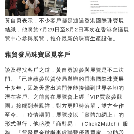
黃自勇表示，不少客戶都是通過香港國際珠寶展
結織，他將於7月29日至8月2日再次在香港會議展
覽中心參與展覽，推介最新的珠寶生產設備。
藉貿發局珠寶展覓客戶
談及尋找客戶之道，黃自勇說參與展覽是不二法
門。「已連續參與貿發局舉辦的香港國際珠寶展
十多年，因為毋需出遠門便能接觸到世界各地的
潛在客戶。之前曾在展覽會上經『VIP買家參觀
團』接觸到老鳳祥，對方更即時落單，雙方合作
至今。」疫情期間，展覽改以「實體加網上」的
形式舉行，他盛讚「商對易」（Click2Match）服
務。「貿發局全球辦事處聯繫優質買家，協助我