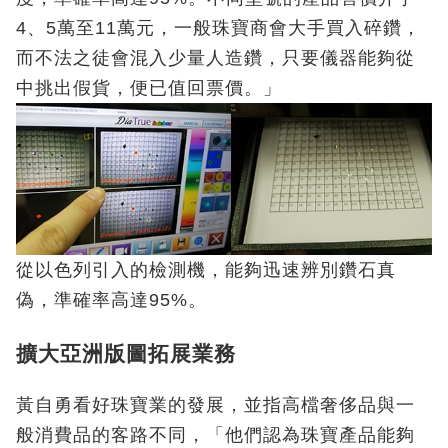
4、5萬至11萬元，一般珠寶商會大手買入碎鑽，
而不法之徒會混入少量人造鑽，只要儀器能夠從
中挑出假貨，便已值回票價。」
從以色列引入的檢測機，能夠迅速辨別鑽石真
偽，準確率高達95%。
擴大亞洲版圖拓展業務
黃自勇看好珠寶業的發展，並指高檔奢侈品與一
般消費品的客路不同，「他們認為珠寶產品能夠