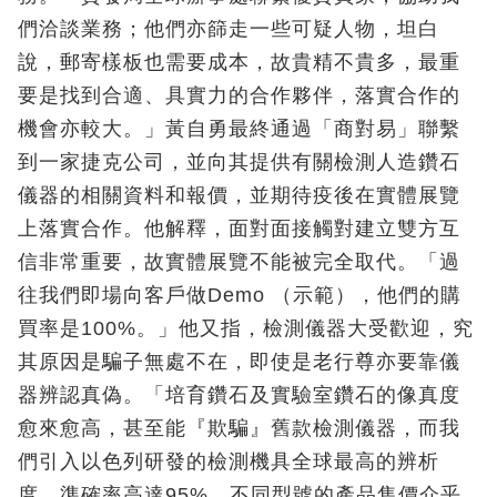
們洽談業務；他們亦篩走一些可疑人物，坦白
說，郵寄樣板也需要成本，故貴精不貴多，最重
要是找到合適、具實力的合作夥伴，落實合作的
機會亦較大。」黃自勇最終通過「商對易」聯繫
到一家捷克公司，並向其提供有關檢測人造鑽石
儀器的相關資料和報價，並期待疫後在實體展覽
上落實合作。他解釋，面對面接觸對建立雙方互
信非常重要，故實體展覽不能被完全取代。「過
往我們即場向客戶做Demo （示範），他們的購
買率是100%。」他又指，檢測儀器大受歡迎，究
其原因是騙子無處不在，即使是老行尊亦要靠儀
器辨認真偽。「培育鑽石及實驗室鑽石的像真度
愈來愈高，甚至能『欺騙』舊款檢測儀器，而我
們引入以色列研發的檢測機具全球最高的辨析
度，準確率高達95%。不同型號的產品售價介乎