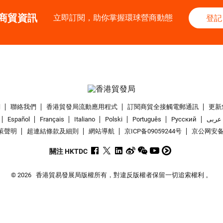
商貿資訊
立即訂閱，助你掌握環球營商動態
登記
們
聯絡我們
香港貿發局流動應用程式
訂閱商貿全接觸電郵通訊
更新
Español
Français
Italiano
Polski
Português
Pусский
عربى
策聲明
超連結條款及細則
網站導航
京ICP备09059244号
京公网安备 1
關注 HKTDC
© 2026
香港貿易發展局版權所有，對違反版權者保留一切追索權利 。