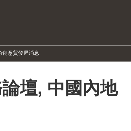
尚創意
貿發局消息
論壇, 中國內地