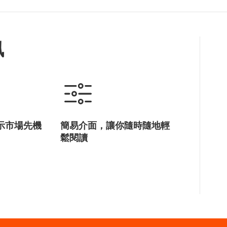
訊
示市場先機
簡易介面，讓你隨時隨地輕
鬆閱讀