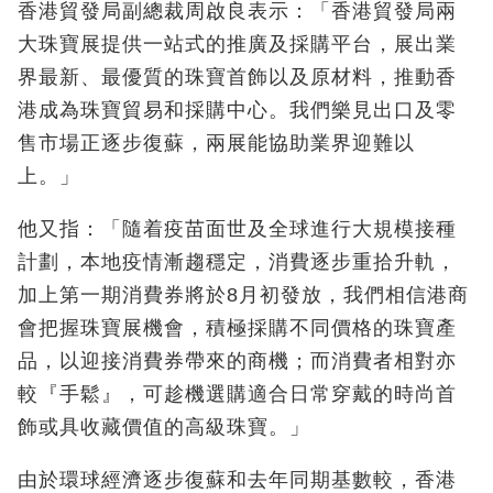
香港貿發局副總裁周啟良表示：「香港貿發局兩
大珠寶展提供一站式的推廣及採購平台，展出業
界最新、最優質的珠寶首飾以及原材料，推動香
港成為珠寶貿易和採購中心。我們樂見出口及零
售市場正逐步復蘇，兩展能協助業界迎難以
上。」
他又指：「隨着疫苗面世及全球進行大規模接種
計劃，本地疫情漸趨穩定，消費逐步重拾升軌，
加上第一期消費券將於8月初發放，我們相信港商
會把握珠寶展機會，積極採購不同價格的珠寶產
品，以迎接消費券帶來的商機；而消費者相對亦
較『手鬆』，可趁機選購適合日常穿戴的時尚首
飾或具收藏價值的高級珠寶。」
由於環球經濟逐步復蘇和去年同期基數較，香港