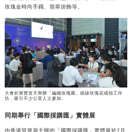
玫瑰金時尚手鐲、翡翠掛飾等。
大會於展覽首天舉辦「編織玫瑰園」繞線玫瑰花戒指工作
坊，吸引不少公眾人士參加。
同期舉行「國際採購匯」實體展
由香港貿發局主辦的「國際採購匯」實體展於7月