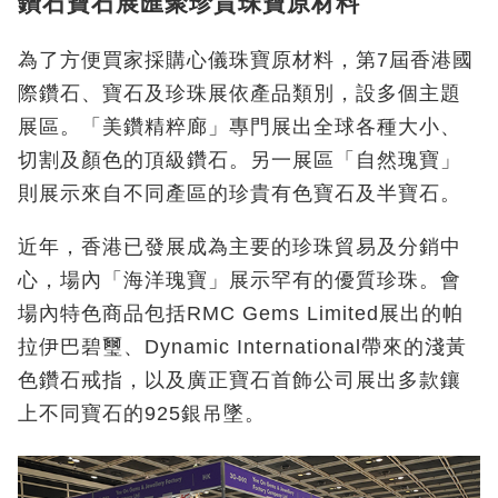
鑽石寶石展匯聚珍貴珠寶原材料
為了方便買家採購心儀珠寶原材料，第7屆香港國
際鑽石、寶石及珍珠展依產品類別，設多個主題
展區。「美鑽精粹廊」專門展出全球各種大小、
切割及顏色的頂級鑽石。另一展區「自然瑰寶」
則展示來自不同產區的珍貴有色寶石及半寶石。
近年，香港已發展成為主要的珍珠貿易及分銷中
心，場內「海洋瑰寶」展示罕有的優質珍珠。會
場內特色商品包括RMC Gems Limited展出的帕
拉伊巴碧璽、Dynamic International帶來的淺黃
色鑽石戒指，以及廣正寶石首飾公司展出多款鑲
上不同寶石的925銀吊墜。