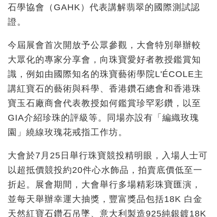
石學協會（GAHK）代表講解翡翠的國際測試認
證。
今屆展會首次開放予公眾參觀，大會特別舉辦較
大眾化的專家分享會，向珠寶愛好者教授鑑賞知
識，例如由國際知名的珠寶藝術學院L'ÉCOLE主
講紅寶石的藝術與科學、香港鑽石總會和香港珠
寶玉石廠商會代表教授如何鑑賞珍罕彩鑽，以至
GIA介紹珍珠的評級等。同場亦設有「編織玫瑰
園」繞線玫瑰花戒指工作坊。
大會於7月25日舉行珠寶競投精明眼，入場人士可
以超抵價競投約20件心水飾品，拍賣底價低至一
折起。展會期間，大會舉行多場精彩珠寶匯演，
並每天舉辦幸運大抽獎，豐富獎品包括18K 白金
天然紅寶石鑽石吊墜、意大利製造925純銀鍍18K