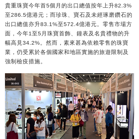
貴重珠寶今年首5個月的出口總值按年上升82.3%
至286.5億港元；而珍珠、寶石及未經琢磨鑽石的
出口總值亦升83.1%至572.4億港元。零售市場方
面，今年1至5月珠寶首飾、鐘表及名貴禮物的升
幅高見34.2%。然而，素來甚為依賴零售的珠寶
業，仍受累於各個國家和地區實施的旅遊限制及
強制檢疫措施。