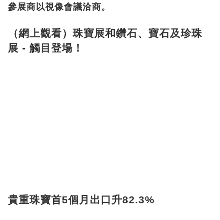
參展商以視像會議洽商。
（網上觀看）珠寶展和鑽石、寶石及珍珠
展 - 觸目登場！
貴重珠寶首5個月出口升82.3%