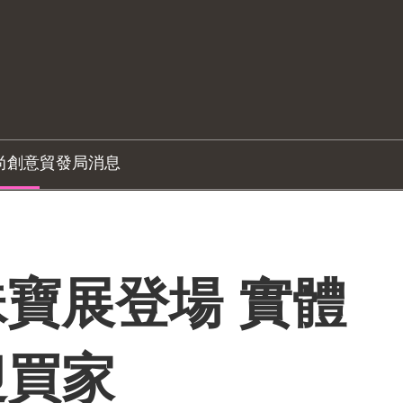
尚創意
貿發局消息
寶展登場 實體
迎買家