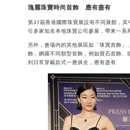
瑰麗珠寶時尚首飾 應有盡有
第37屆香港國際珠寶展設有不同展館，
引多家知名本地珠寶公司參展，帶來一系
另外，會場內的其他展區如「珠寶首飾」
飾」網羅不同類型首飾，例如寶石首飾、
到日常穿戴款式一應俱全，應有盡有