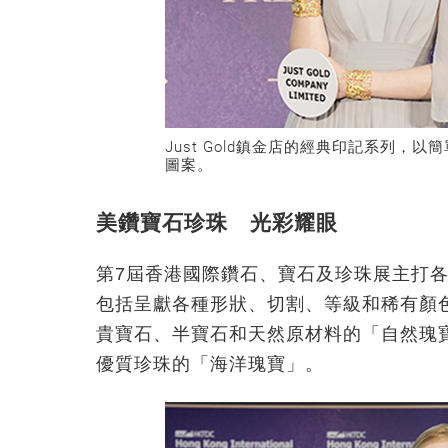
Just Gold鎮金店的經典印記系列，以簡單
圖案。
美鑽寶石珍珠 光彩耀眼
第7屆香港國際鑽石、寶石及珍珠展主打
包括呈獻各種形狀、切割、等級和稀有顏
貴寶石、半寶石和天然原材料的「自然瑰
優質珍珠的「海洋瑰寶」。