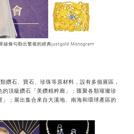
線條勾勒出繁複的經典justgold Monogram
各類鑽石、寶石、珍珠等原材料，設有多個展區，
色的頂級鑽石「美鑽精粹廊」；匯聚各類璀璨珍
寶」；展出集合來自大溪地、南海和環球產區的