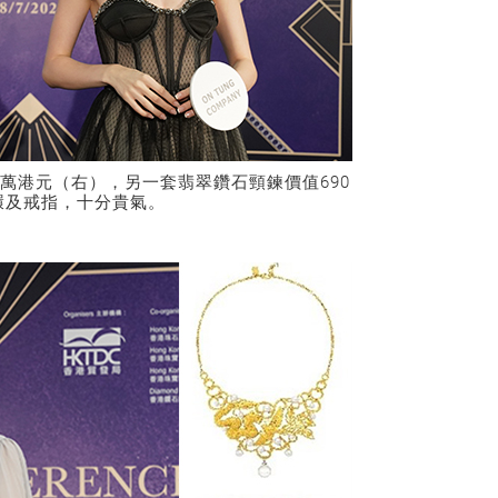
0萬港元（右），另一套翡翠鑽石頸鍊價值690
環及戒指，十分貴氣。