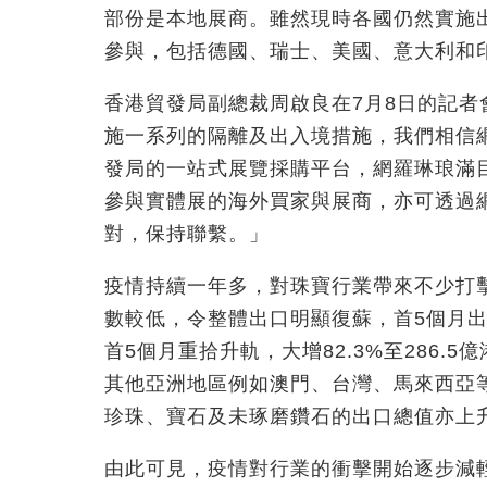
部份是本地展商。雖然現時各國仍然實施
參與，包括德國、瑞士、美國、意大利和
香港貿發局副總裁周啟良在7月8日的記
施一系列的隔離及出入境措施，我們相信
發局的一站式展覽採購平台，網羅琳琅滿
參與實體展的海外買家與展商，亦可透過
對，保持聯繫。」
疫情持續一年多，對珠寶行業帶來不少打
數較低，令整體出口明顯復蘇，首5個月出口
首5個月重拾升軌，大增82.3%至286.
其他亞洲地區例如澳門、台灣、馬來西亞
珍珠、寶石及未琢磨鑽石的出口總值亦上升8
由此可見，疫情對行業的衝擊開始逐步減