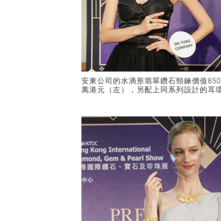
安東公司的水滴形翡翠鑽石頸鍊價值85
萬港元（左），另配上同系列設計的耳