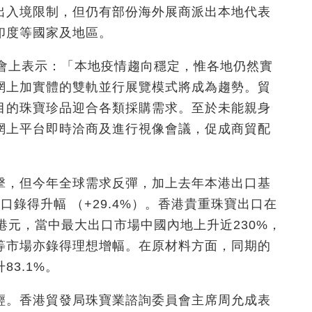
出入境限制，但仍有部份海外展商派出本地代表
印度等國家及地區。
者會上表示：「本地疫情趨向穩定，惟各地仍然實
網上加實體的雙軌並行展覽模式將成為趨勢。貿
目的珠寶珍品迎合各類採購需求。至於未能親身
網上平台即時洽商及進行視像會議，促成商貿配
擊，但今年全球需求反彈，加上去年本港出口基
錄得升幅 （+29.4%）。香港貴重珠寶出口在
5億港元，當中最大出口市場中國內地上升近230%，
等市場亦錄得理想增幅。在原材料方面，同期的
3.1%。
輕。香港貿發局珠寶業諮詢委員會主席周允成表