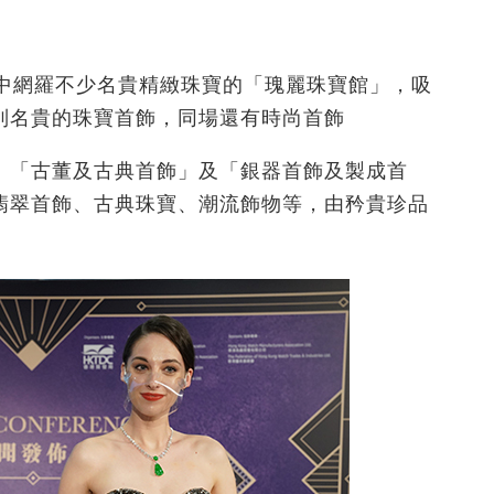
其中網羅不少名貴精緻珠寶的「瑰麗珠寶館」，吸
列名貴的珠寶首飾，同場還有時尚首飾
、「古董及古典首飾」及「銀器首飾及製成首
翡翠首飾、古典珠寶、潮流飾物等，由矜貴珍品