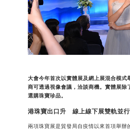
大會今年首次以實體展及網上展混合模式
商可透過視像會議，洽談商機。實體展除
選購珠寶珍品。
港珠寶出口升 線上線下展雙軌並行
兩項珠寶展是貿發局自疫情以來首項舉辦的