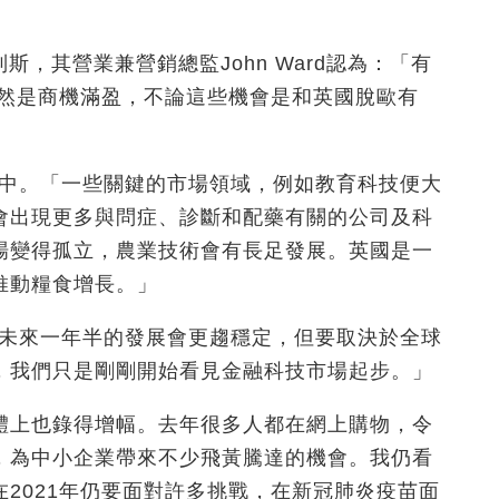
設在列斯，其營業兼營銷總監John Ward認為：「有
依然是商機滿盈，不論這些機會是和英國脫歐有
展中。「一些關鍵的市場領域，例如教育科技便大
會出現更多與問症、診斷和配藥有關的公司及科
場變得孤立，農業技術會有長足發展。英國是一
推動糧食增長。」
在未來一年半的發展會更趨穩定，但要取決於全球
，我們只是剛剛開始看見金融科技市場起步。」
體上也錄得增幅。去年很多人都在網上購物，令
，為中小企業帶來不少飛黃騰達的機會。我仍看
2021年仍要面對許多挑戰，在新冠肺炎疫苗面