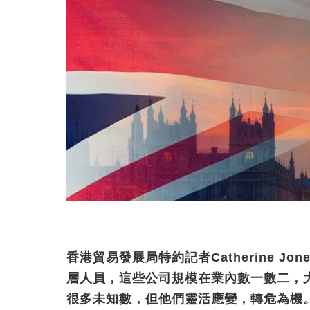
香港貿易發展局特約記者Catherine 
層人員，這些公司規模在業內數一數二，
很多未知數，但他們靈活應變，轉危為機