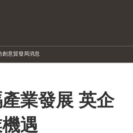
尚創意
貿發局消息
產業發展 英企
業機遇