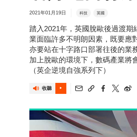
2021年01月19日
科技
英國
踏入2021年，英國脫歐後過渡
業面臨許多不明朗因素，既要應
亦要站在十字路口部署往後的業
加上脫歐的環境下，數碼產業將
（英企逆境自強系列下）
收聽