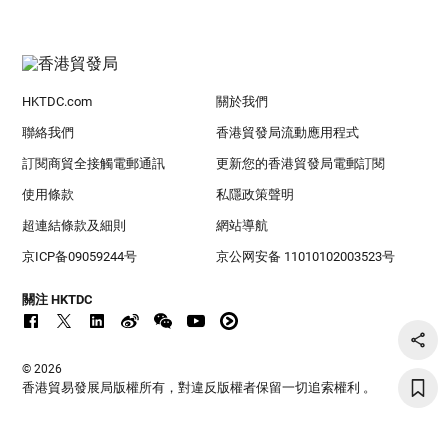
HKTDC.com
關於我們
聯絡我們
香港貿發局流動應用程式
訂閱商貿全接觸電郵通訊
更新您的香港貿發局電郵訂閱
使用條款
私隱政策聲明
超連結條款及細則
網站導航
京ICP备09059244号
京公网安备 11010102003523号
關注 HKTDC
© 2026
香港貿易發展局版權所有，對違反版權者保留一切追索權利 。