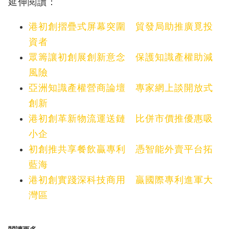
延伸閱讀：
港初創摺疊式屏幕突圍 貿發局助推廣覓投
資者
眾籌讓初創展創新意念 保護知識產權助減
風險
亞洲知識產權營商論壇 專家網上談開放式
創新
港初創革新物流運送鏈 比併市價推優惠吸
小企
初創推共享餐飲贏專利 憑智能外賣平台拓
藍海
港初創實踐深科技商用 贏國際專利進軍大
灣區