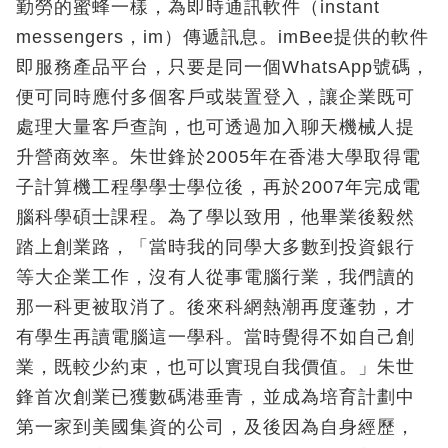
勤勞的蜜蜂一樣，為即時通訊軟件（instant
messengers，im）傳遞訊息。imBee提供的軟件
即服務產品平台，只要是同一個WhatsApp號碼，
便可同時應付多個客戶或裝置登入，讓企業既可
處理大量客戶查詢，也可透過加入聊天機械人提
升營商效率。朱世鋒於2005年在香港大學取得電
子計算機工程學學士學位後，再於2007年完成電
腦科學碩士課程。為了學以致用，他畢業後毅然
踏上創業路，「當時我的同學大多數到投資銀行
等大企業工作，沒有人從事電腦行業，我們讀的
那一科更被取消了。後來科網熱潮再度蓬勃，才
有學生再讀電腦這一學科。當時覺得不如自己創
業，既較少約束，也可以實現自我價值。」朱世
鋒首次創業已獲數碼港垂青，並成為培育計劃中
第一家到美國集資的公司，及後因為自身經歷，