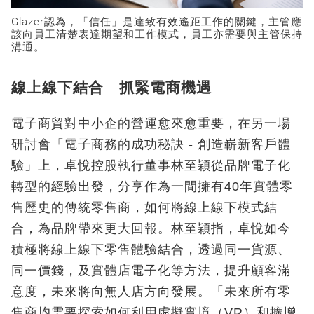
Glazer認為，「信任」是達致有效遙距工作的關鍵，主管應
該向員工清楚表達期望和工作模式，員工亦需要與主管保持
溝通。
線上線下結合 抓緊電商機遇
電子商貿對中小企的營運愈來愈重要，在另一場
研討會「電子商務的成功秘訣 - 創造嶄新客戶體
驗」上，卓悅控股執行董事林至穎從品牌電子化
轉型的經驗出發，分享作為一間擁有40年實體零
售歷史的傳統零售商，如何將線上線下模式結
合，為品牌帶來更大回報。林至穎指，卓悅如今
積極將線上線下零售體驗結合，透過同一貨源、
同一價錢，及實體店電子化等方法，提升顧客滿
意度，未來將向無人店方向發展。「未來所有零
售商均需要探索如何利用虛擬實境（VR）和擴增