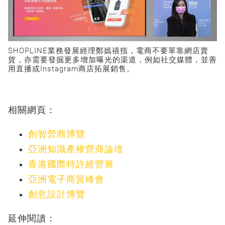
SHOPLINE業務發展經理鄭嫣禧指，電商不要單靠網店賣
貨，亦需要發掘更多增加曝光的渠道，例如社交媒體，並善
用直播或Instagram商店拓展銷售。
相關網頁：
創智營商博覽
亞洲知識產權營商論壇
香港國際特許經營展
亞洲電子商貿峰會
創意設計博覽
延伸閱讀：