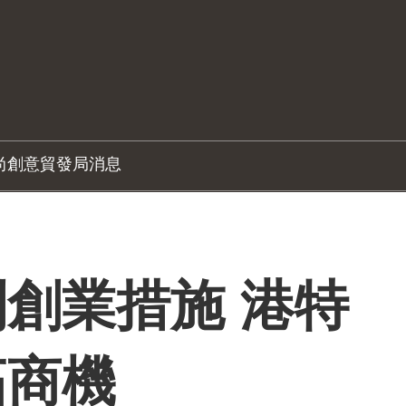
尚創意
貿發局消息
創業措施 港特
拓商機