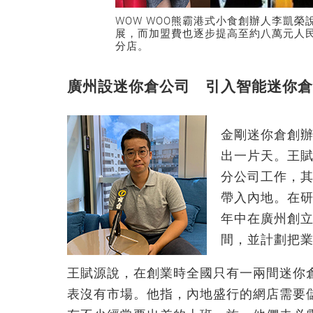
WOW WOO熊霸港式小食創辦人李凱
展，而加盟費也逐步提高至約八萬元人民
分店。
廣州設迷你倉公司 引入智能迷你倉
金剛迷你倉創
出一片天。王賦
分公司工作，
帶入內地。在研
年中在廣州創立
間，並計劃把
王賦源說，在創業時全國只有一兩間迷你
表沒有市場。他指，內地盛行的網店需要