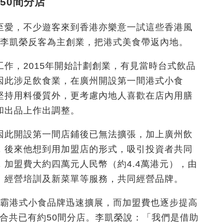
50間分店
至愛，不少遊客來到香港亦樂意一試這些香港風
人李凱榮反客為主創業，把港式美食帶返內地。
作，2015年開始計劃創業，有見當時台式飲品
因此涉足飲食業，在廣州開設第一間港式小食
堅持用料優質外，更考慮內地人喜歡在店內用膳
和出品上作出調整。
因此開設第一間店鋪後已無法擴張，加上廣州飲
，後來他想到用加盟店的形式，吸引投資者共同
加盟費大約四萬元人民幣（約4.4萬港元），由
、經營培訓及新菜單等服務，共同經營品牌。
熊霸港式小食品牌迅速擴展，而加盟費也逐步提高
國合共已有約50間分店。李凱榮說：「我們是借助