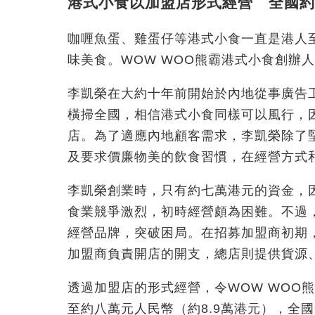
港式小食以加盟店形式經營 全國約
咖喱魚蛋、雞蛋仔等港式小食一直是港人
味美食。WOW WOO熊霸港式小食創辦
李凱榮在大約十年前開始於內地從事廣告工
橫掃全國，相信港式小食同樣可以風行，
店。為了適應內地顧客需求，李凱榮除了
及要求價廉物美的飲食習慣，在經營方式
李凱榮創業時，只有約七萬港元的資金，
食業競爭激烈，初時經營頗為困難。不過
經營品牌，突破困局。在招募加盟商初期，
加盟商負責開店的開支，總店則提供貨源
透過加盟店的形式經營，令WOW WOO
至約八萬元人民幣（約8.9萬港元），全