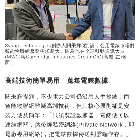
Synap Technologies創辦人關秉輝(右)說，公用電錶市場對
智能物聯網服務需求龐大。圖為他在全球移動通訊大展
(MWC)與Cambridge Industries Group(CIG)高層(左)會
面。
高端技術簡單易用 蒐集電錶數據
關秉輝提到，不少電力公司仍沿用人手抄錶，而
智能物聯網雖屬高端技術，但其核心原則卻是安
裝方便及簡單：「只須裝設數據器，電錶便可以
連結網關，然後經私密網絡(Private Network，即
電廠專用網絡)，把電錶數據傳送到雲端儲存。」