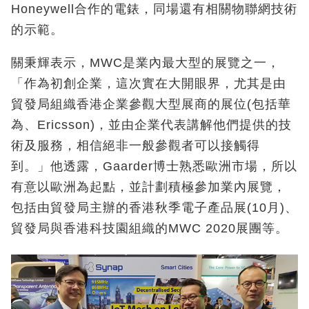
Honeywell合作的電錶，同場還有相關物聯網技術
的示範。
關秉輝表示，MWC是業內最大型的展覽之一，
「作為初創企業，這次實在大開眼界，尤其是由
貿發局組織香港企業參觀大型展商的展位(包括華
為、Ericsson)，並由企業代表講解他們提供的技
術及服務，相信絕非一般參觀者可以接觸得
到。」他透露，Gaarder博士熟悉歐洲市場，所以
有意以歐洲為起點，並計劃積極參加業內展覽，
包括由貿發局主辦的香港秋季電子產品展(10月)、
貿發局與香港科技園組織的MWC 2020展團等。