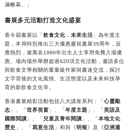
滿帷幕。」
書展多元活動打造文化盛宴
香今屆書展以「
飲食文化．未來生活
」為年度主
題，本局特別推出三大優惠慶祝書展35周年，反
應熱烈，逾萬名1990年出生人士享用免費入場優
惠。場內場外舉辦超過620項文化活動，邀請多位
與飲食文學相關的重量級作家與書迷交流，探討
文字背後的文化風情、生活態度以及未來科技孕
育的新飲食文化等。
香港書展精彩活動包括八大講座系列：「
心靈勵
志
」、「
世界視窗
」、「
年度主題
」、「
英語及
國際閲讀
」、「
兒童及青年閱讀
」、「
本地文化
歷史
」、「
寫意生活
」和與《
明報
》及《
亞洲週