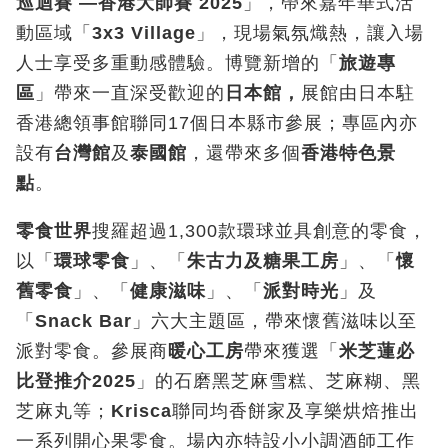
巡迴賽
—香港大師賽 2025
」，帶來嘉年華式活
動區域「
3x3 Village
」，現場氣氛熾熱，讓入場
人士享受多重動感體驗。博覽新增的「
旅遊專
區
」帶來一直深受歡迎的
日本館，
展館由日本駐
香港總領事館聯同17個日本縣市參展；專區內亦
設有
台灣館
及
泰國館
，還帶來多個
香港特色景
點
。
零食世界
搜羅超過1,300款環球並具創意的零食，
以「
環球零食
」、「
朱古力及糖果工房
」、「
懷
舊零食
」、「
健康滋味
」、「
派對時光
」及
「
Snack Bar
」六大主題區，帶來懷舊滋味以至
派對零食。參展商
暖心工房
帶來獲選「
米芝蓮必
比登推介2025
」的石磨黑芝麻雪糕、芝麻糊、黑
芝麻丸等；
Krisca
聯同均香餅家及享樂烘焙推出
一系列開心果零食。場內亦特設小小調酒師工作