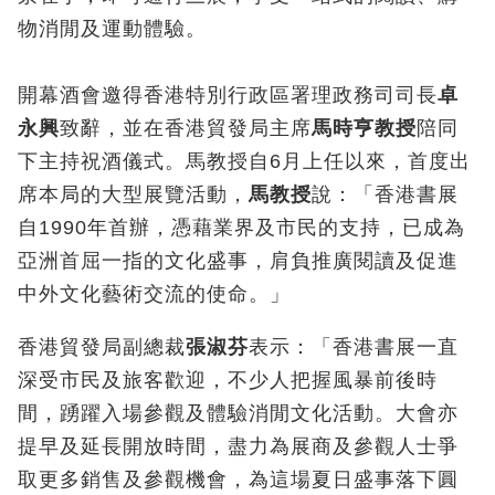
物消閒及運動體驗。
開幕酒會邀得香港特別行政區署理政務司司長
卓
永興
致辭，並在香港貿發局主席
馬時亨教授
陪同
下主持祝酒儀式。馬教授自6月上任以來，首度出
席本局的大型展覽活動，
馬教授
說：「香港書展
自1990年首辦，憑藉業界及市民的支持，已成為
亞洲首屈一指的文化盛事，肩負推廣閱讀及促進
中外文化藝術交流的使命。」
香港貿發局副總裁
張淑芬
表示：「香港書展一直
深受市民及旅客歡迎，不少人把握風暴前後時
間，踴躍入場參觀及體驗消閒文化活動。大會亦
提早及延長開放時間，盡力為展商及參觀人士爭
取更多銷售及參觀機會，為這場夏日盛事落下圓