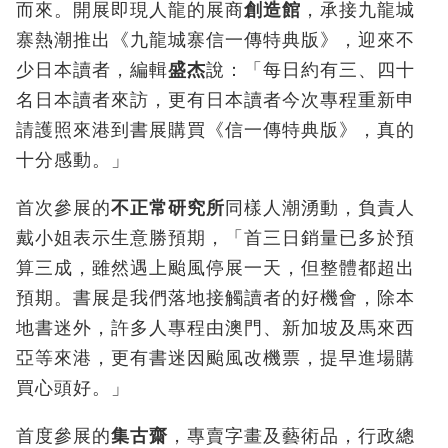
而來。開展即現人龍的展商
創造館
，承接九龍城
寨熱潮推出《九龍城寨信一傳特典版》，迎來不
少日本讀者，編輯
盛杰
說：「每日約有三、四十
名日本讀者來訪，更有日本讀者今次專程重新申
請護照來港到書展購買《信一傳特典版》，真的
十分感動。」
首次參展的
不正常研究所
同樣人潮湧動，負責人
戴小姐表示生意勝預期，「首三日銷量已多於預
算三成，雖然遇上颱風停展一天，但整體都超出
預期。書展是我們落地接觸讀者的好機會，除本
地書迷外，許多人專程由澳門、新加坡及馬來西
亞等來港，更有書迷因颱風改機票，提早進場購
買心頭好。」
首度參展的
集古齋
，專賣字畫及藝術品，行政總