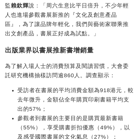
監
賴欽輝
說：「周六生意比平日倍升，不少年輕
人也進場參觀書展新推的『文化及創意產品
區』，為了讓品牌年輕化，我們與藝術家聯乘推
出文創產品，書展正好成為試點。」
出版業界以書展推新書增銷量
為了解入場人士的消費預算及閱讀習慣，大會委
託研究機構抽樣訪問逾860人。調查顯示：
受訪者在書展的平均消費金額為918港元，較
去年微升，金額佔全年購買印刷書籍平均支
出的57%；
參觀者到書展的主要目的是購買最新書籍
（55%），享受購書折扣優惠（49%），以
及感受國際書展的文化氣息（27%）；