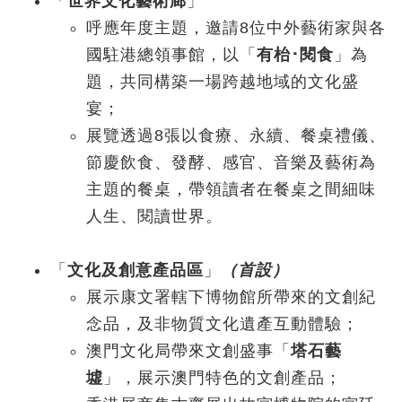
「
世界文化藝術廊
」
呼應年度主題，邀請8位中外藝術家與各
國駐港總領事館，以「
有枱･閱食
」為
題，共同構築一場跨越地域的文化盛
宴；
展覽透過8張以食療、永續、餐桌禮儀、
節慶飲食、發酵、感官、音樂及藝術為
主題的餐桌，帶領讀者在餐桌之間細味
人生、閱讀世界。
「
文化及創意產品區
」
（首設）
展示康文署轄下博物館所帶來的文創紀
念品，及非物質文化遺產互動體驗；
澳門文化局帶來文創盛事「
塔石藝
墟
」，展示澳門特色的文創產品；