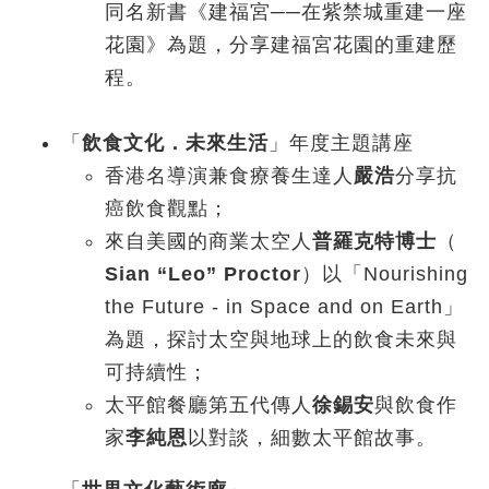
同名新書《建福宮──在紫禁城重建一座
花園》為題，分享建福宮花園的重建歷
程。
「
飲食文化．未來生活
」年度主題講座
香港名導演兼食療養生達人
嚴浩
分享抗
癌飲食觀點；
來自美國的商業太空人
普羅克特博士
（
Sian “Leo” Proctor
）以「Nourishing
the Future - in Space and on Earth」
為題，探討太空與地球上的飲食未來與
可持續性；
太平館餐廳第五代傳人
徐錫安
與飲食作
家
李純恩
以對談，細數太平館故事。