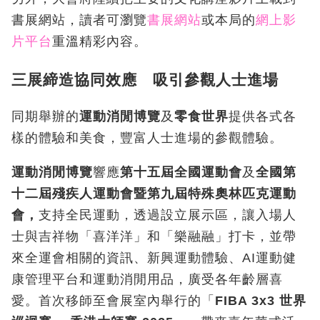
書展網站，讀者可瀏覽
書展網站
或本局的
網上影
片平台
重溫精彩內容。
三展締造協同效應 吸引參觀人士進場
同期舉辦的
運動消閒博覽
及
零食世界
提供各式各
樣的體驗和美食，豐富人士進場的參觀體驗。
運動消閒博覽
響應
第十五屆全國運動會
及
全國第
十二屆殘疾人運動會暨第九屆特殊奧林匹克運動
會，
支持全民運動，透過設立展示區，讓入場人
士與吉祥物「喜洋洋」和「樂融融」打卡，並帶
來全運會相關的資訊、新興運動體驗、AI運動健
康管理平台和運動消閒用品，廣受各年齡層喜
愛。首次移師至會展室內舉行的「
FIBA 3x3 世界