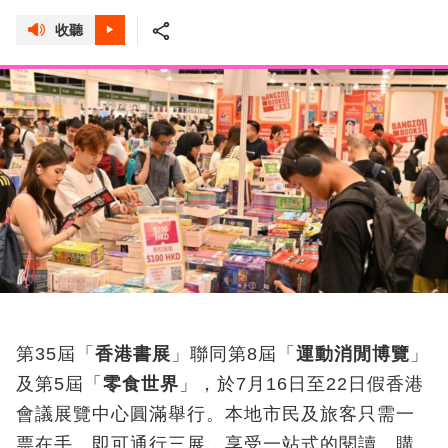
收聽
第35屆「
香港書展
」聯同第8屆「
運動消閒博覽
」
及第5屆「
零食世界
」，於7月16日至22日假香港
會議展覽中心圓滿舉行。本地市民及旅客只需一
票在手，即可通行三展，享受一站式的閱讀、購