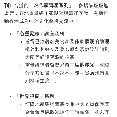
刊
》合辦的「
名作家講座系列
」；多場講座座無
虛席，各地重量級作家親臨與書迷互動，有助推
動香港成為中外文化藝術交流中心。
「
心靈勵志
」講座系列
邀得已故著名美食家及作家
蔡瀾
的助理
楊翱和其好友及著名服裝形象設計師劉
天蘭等細說蔡瀾的往事；
重量級講者貿發局前主席
蘇澤光
，親臨
分享其新書《不說不可能-- 從廣州街童
到機場主席》。
「
世界視窗
」系列
恒隆地產榮譽董事長兼中國文物保護基
金會會長
陳啟宗
擔任主講嘉賓，並以其