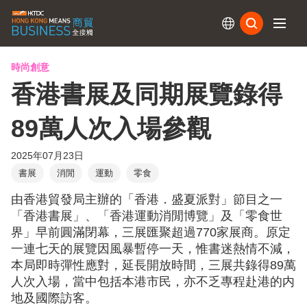
訂閱
時尚創意
香港書展及同期展覽錄得
89萬人次入場參觀
2025年07月23日
書展
消閒
運動
零食
由香港貿發局主辦的「香港．盛夏派對」節目之一
「香港書展」、「香港運動消閒博覽」及「零食世
界」早前圓滿閉幕，三展匯聚超過770家展商。原定
一連七天的展覽因風暴暫停一天，惟書迷熱情不減，
本局即時彈性應對，延長開放時間，三展共錄得89萬
人次入場，當中包括本港市民，亦不乏專程赴港的内
地及國際訪客。