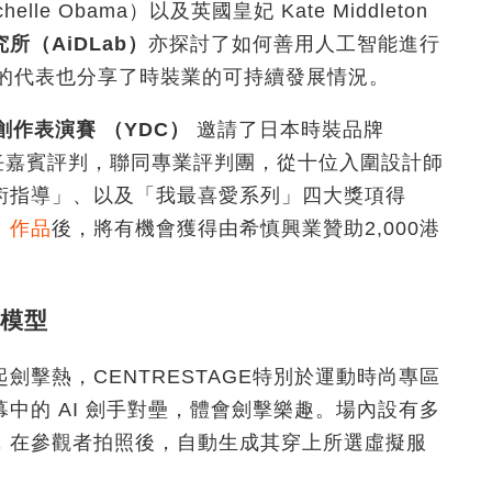
le Obama）以及英國皇妃 Kate Middleton
究所（
AiDLab
）
亦探討了如何善用人工智能進行
的代表也分享了時裝業的可持續發展情況。
創作表演賽
（
YDC
）
邀請了日本時裝品牌
任嘉賓評判，聯同專業評判團，從十位入圍設計師
術指導」、以及「我最喜愛系列」四大獎項得
」作品
後，將有機會獲得由希慎興業贊助2,000港
及模型
擊熱，CENTRESTAGE特別於運動時尚專區
中的 AI 劍手對壘，體會劍擊樂趣。場內設有多
，在參觀者拍照後，自動生成其穿上所選虛擬服