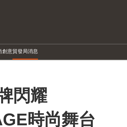
尚創意
貿發局消息
品牌閃耀
TAGE時尚舞台