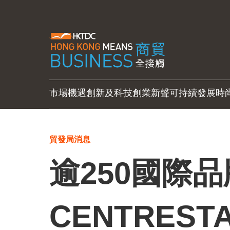
市場機遇
創新及科技
創業新聲
可持續發展
時
貿發局消息
逾250國際
CENTRES