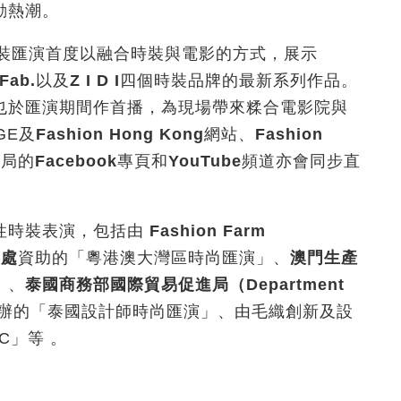
動熱潮。
裝匯演首度以融合時裝與電影的方式，展示
fFab.
以及
Z I D I
四個時裝品牌的最新系列作品。
也於匯演期間作首播，為現場帶來糅合電影院與
GE及
Fashion Hong Kong
網站、
Fashion
發局的
Facebook
專頁和
YouTube
頻道亦會同步直
性時裝表演，包括由
Fashion Farm
展處
資助的「粵港澳大灣區時尚匯演」、
澳門生產
」、
泰國商務部國際貿易促進局（
Department
辦的「泰國設計師時尚匯演」、由毛織創新及設
C」等 。