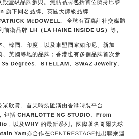
及殿堂級品牌參與。焦點品牌包括首位躋身巴黎
un
旗下同名品牌、英國大師級品牌
PATRICK McDOWELL
、全球有百萬計社交媒體
利前衛品牌
LH
（
LA HAINE INSIDE US
）
等。
本、韓國、印度，以及東盟國家如印尼、新加
典、英國等地的品牌；香港也有多個品牌首次參
、
35 Degrees
、
STELLAM
、
SWAZ Jewelry
、
公眾欣賞。首天時裝匯演由香港時裝平台
，包括
CHARLOTTE NG
STUDIO
、
From
dio
，以及
WHY
的最新系列。國際著名哥爾夫球
tain Yam
亦合作在CENTRESTAGE推出聯乘運