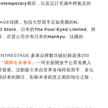
ntemporary
展區，以及設計充滿年輕氣息的
AGE
採購，包括大型買手店如美國的
H.
O Store
、日本的
The Four-Eyed Limited
、韓
等，百貨公司亦有日本的
Hankyu
、法國的
NTRESTAGE 參展品牌數目破紀錄超過250
『國際名表薈萃』
一同全面開放予公眾免費入
業發展。
活動吸引來自世界各地時裝買手、多位
愛好者的關注，彰顯本港創意之都的地位之餘，