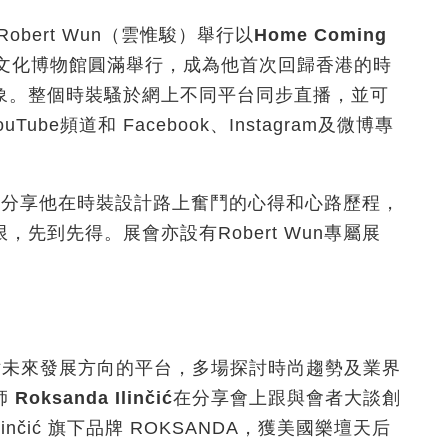
bert Wun（雲惟駿）舉行以
Home Coming
宮文化博物館圓滿舉行，成為他首次回歸香港的時
象。整個時裝騷於網上不同平台同步直播，並可
ube頻道和 Facebook、Instagram及微博專
享會，分享他在時裝設計路上奮鬥的心得和心路歷程，
先到先得。展會亦設有Robert Wun專屬展
探討未來發展方向的平台，多場探討時尚趨勢及業界
師
Roksanda Ilin
č
i
ć
在分享會上跟與會者大談創
inčić 旗下品牌 ROKSANDA，獲美國樂壇天后