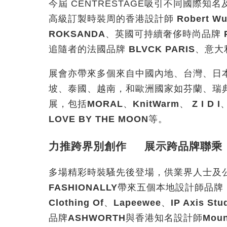
今屆 CENTRESTAGE
吸引不同國際知名
高級訂製時裝周的香港設計師
Robert W
ROKSANDA
、英國可持續奢侈時尚品牌
追隨者的法國品牌
BLVCK PARIS
、意大
展會亦帶來多個來自中國內地、台灣、日
坡、泰國、越南，和歐洲國家如芬蘭、瑞
展，包括
MORAL
、
KnitWarm
、
Z I D I
LOVE BY THE MOON
等。
力推跨界別創作 展示跨品牌聯乘
多場精彩時裝騷先後登場，供業界人士及
FASHIONALLY
帶來五個本地設計師品牌
Clothing Of
、
Lapeewee
、
IP Axis Stu
品牌
ASHWORTH
與香港知名設計師
Moun