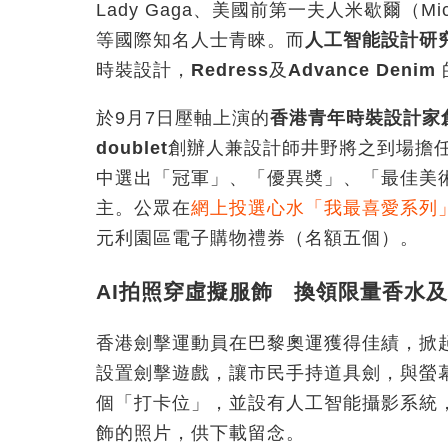
Lady Gaga、美國前第一夫人米歇爾（Michel
等國際知名人士青睞。而
人工智能設計研
時裝設計，
Redress
及
Advance Denim
於9月7日壓軸上演的
香港青年時裝設計家
doublet
創辦人兼設計師井野將之到場擔
中選出「冠軍」、「優異奬」、「最佳美
主。公眾在
網上投選心水「我最喜愛系列
元利園區電子購物禮券（名額五個）。
AI拍照穿虛擬服飾 換領限量香水
香港劍擊運動員在巴黎奧運獲得佳績，掀起劍
設置劍擊遊戲，讓市民手持道具劍，與螢幕
個「打卡位」，並設有人工智能攝影系統
飾的照片，供下載留念。