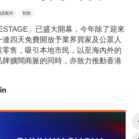
織及配件
鞋類
ESTAGE」已盛大開幕，今年除了迎來
一連四天免費開放予業界買家及公眾人
設零售，吸引本地市民，以至海內外的
品牌擴闊商脈的同時，亦致力推動香港