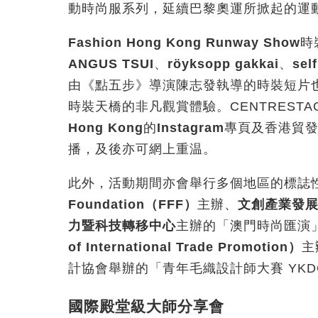
動時尚服系列，延續巴黎奧運所掀起的運
Fashion Hong Kong Runway Show
時
ANGUS TSUI
、
röyksopp gakkai
、
sel
由《點五步》導演陳志發執導的時裝短片
時裝天橋的非凡觀賞體驗。CENTRESTA
Hong Kong
的
Instagram
專頁及香港貿
播，及後亦可網上重温。
此外
，活動期間亦會舉行多個地區的標誌
Foundation
（
FFF
）
主辦、
文創產業發
力暨科技轉移中心
主辦的「澳門時尚匯演
of International Trade Promotion
）
主
計協會舉辦的「青年毛織設計師大賽 YKD
國際殿堂級大師分享會