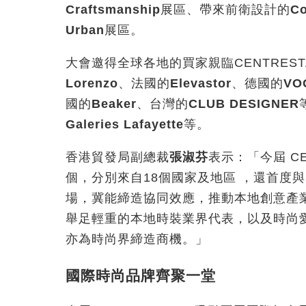
Craftsmanship
展區、帶來前衛設計的
Co
Urban
展區。
大會邀得全球各地的買家親臨CENTREST
Lorenzo
、法國的
Elevastor
、德國的
VO
國的
Beaker
、台灣的
CLUB DESIGNER
Galeries Lafayette
等。
香港貿發局副總裁
張淑芬
表示：「今屆 CE
個，分別來自18個國家及地區 ，還首度與
場，冀能締造協同效應，推動本地創意產
舉足輕重的本地時裝業界代表，以及時尚
亦為時尚界締造商機。」
國際時尚品牌齊聚一堂