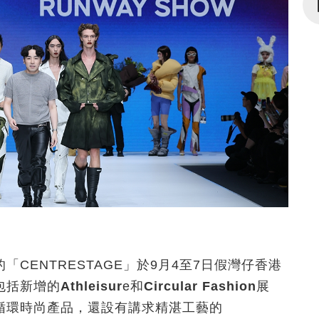
CENTRESTAGE」
於
9
月
4
至
7
日假灣仔香港
包括新增的
Athleisur
e和
Circular Fashion
展
循環時尚產品，還設有講求精湛工藝的