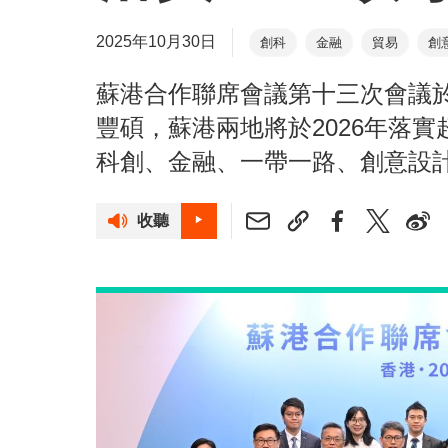
2025年10月30日
創科
金融
貿易
創
蘇港合作聯席會議第十三次會議於
豐碩，蘇港兩地將於2026年落
科創、金融、一帶一路、創意設
收聽