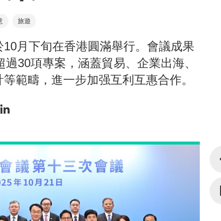
意
旅遊
10月下旬在香港圓滿舉行。會議成果
實超過30項專案，涵蓋貿易、企業出海、
計等範疇，進一步加强互利互惠合作。