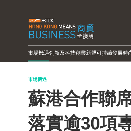
市場機遇
創新及科技
創業新聲
可持續發展
時
市場機遇
蘇港合作聯席
落實逾30項