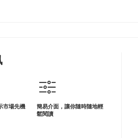
訊
示市場先機
簡易介面，讓你隨時隨地輕
鬆閱讀