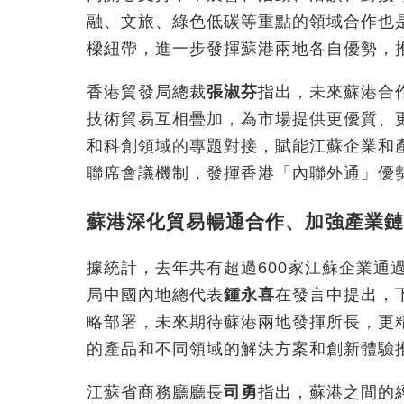
融、文旅、綠色低碳等重點的領域合作也
樑紐帶，進一步發揮蘇港兩地各自優勢，
香港貿發局總裁
張淑芬
指出，未來蘇港合
技術貿易互相疊加，為市場提供更優質、
和科創領域的專題對接，賦能江蘇企業和
聯席會議機制，發揮香港「內聯外通」優
蘇港深化貿易暢通合作、加強產業鏈
據統計，去年共有超過600家江蘇企業通
局中國內地總代表
鍾永喜
在發言中提出，
略部署，未來期待蘇港兩地發揮所長，更
的產品和不同領域的解決方案和創新體驗
江蘇省商務廳廳長
司勇
指出，蘇港之間的