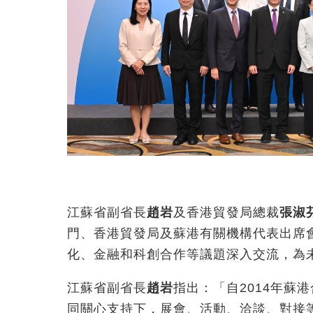
江蘇省副省長
趙岩
及香港貿發局總裁
張淑
門、香港貿發局及蘇港有關機構代表出席
化、金融和科創合作等議題深入交流，為
江蘇省副省長
趙岩
指出：「自2014年蘇
同關心支持下，展會、活動、洽談、對接