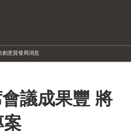
尚創意
貿發局消息
會議成果豐 將
專案