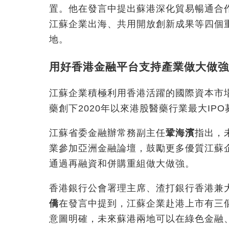
置。他在發言中提出蘇港深化貿易暢通合
江蘇企業出海、共用開放創新成果等四個
地。
用好香港金融平台支持產業做大做
江蘇企業積極利用香港活躍的國際資本市
藥創下2020年以來港股醫藥行業最大IP
江蘇省委金融辦常務副主任
鞏海濱
指出，
業參加亞洲金融論壇，鼓勵更多優質江蘇
通過再融資和併購重組做大做強。
香港銀行公會署理主席、渣打銀行香港兼
僑
在發言中提到，江蘇企業赴港上市有三
意圖明確，未來蘇港兩地可以在綠色金融