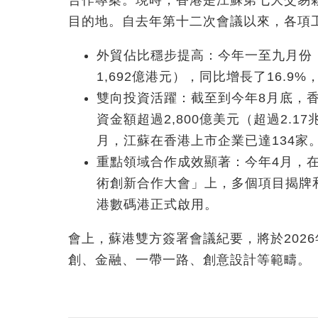
合作專案。現時，香港是江蘇第七大交易
目的地。自去年第十二次會議以來，各項
外貿佔比穩步提高：今年一至九月份，
1,692億港元），同比增長了16.9
雙向投資活躍：截至到今年8月底，香
資金額超過2,800億美元（超過2.
月，江蘇在香港上市企業已達134家
重點領域合作成效顯著：今年4月，
術創新合作大會」上，多個項目揭牌和
港數碼港正式啟用。
會上，蘇港雙方簽署會議紀要，將於202
創、金融、一帶一路、創意設計等範疇。