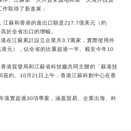
夥伴、江蘇第一大外資來源地和第一大境外投資
工作取得了新進展：
江蘇和香港的進出口額是217.7億美元（約
%，高於全省出口的增幅。
港在江蘇累計設立企業共3.7萬家，實際使用外
17兆港元），佔全省的比重超過一半。截至今年10
。
在香港貿發局和江蘇省科技廳共同主辦的「蘇港技
簽約。10月21日上午，香港江蘇科創中心在香
6年落實超過30項專案，涵蓋貿易、企業出海、科