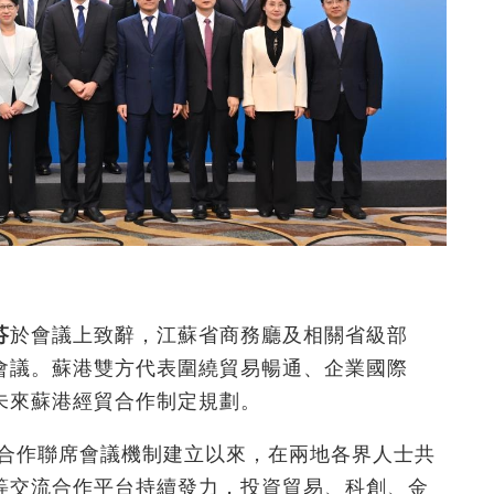
芬
於會議上致辭，江蘇省商務廳及相關省級部
會議。蘇港雙方代表圍繞貿易暢通、企業國際
未來蘇港經貿合作制定規劃。
港合作聯席會議機制建立以來，在兩地各界人士共
等交流合作平台持續發力，投資貿易、科創、金