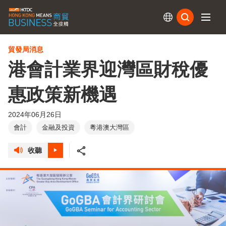
訂閱
貿發局消息
港會計業界迎灣區財稅優
惠政策新機遇
2024年06月26日
會計
金融及投資
粵港澳大灣區
收聽