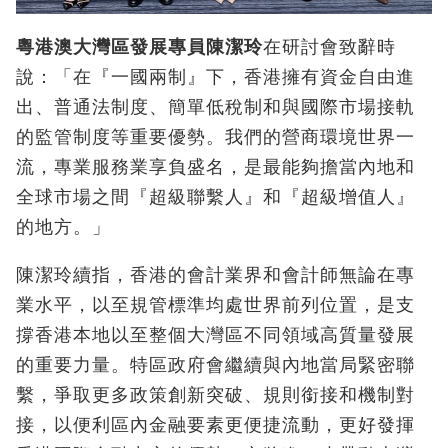
粵港澳大灣區發展專員陳潔玲
在研討會致辭時
說：「在『一國兩制』下，香港擁有資金自由進
出、普通法制度、簡單低稅制和與國際市場接軌
的監管制度等重要優勢。我們的營商環境世界一
流，專業服務業享負盛名，是最能夠擔當內地和
全球市場之間『超級聯繫人』和『超級增值人』
的地方。」
陳潔玲續指，香港的會計業界和會計師無論在專
業水平，以至規管標準均處世界前列位置，是支
撐香港本地以至整個大灣區不同領域高質量發展
的重要力量。特區政府會繼續與內地當局緊密聯
繫，爭取更多政策創新突破、規則銜接和機制對
接，以便利區內金融要素更便捷流動，更好發揮