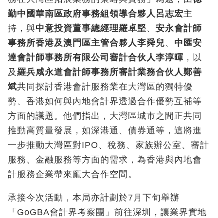
勤中國華南區政府事務組領導合夥人呂志宏
主
持，與
中意投資董事總經理羅卓堅
、
安永會計師
事務所香港及澳門區主管合夥人李舜兒
、
中匯安
達會計師事務所有限公司審計合伙人李淳暉
，以
及
羅兵咸永道會計師事務所審計業務合伙人鄭善
斌
共同探討香港會計服務業在大灣區的獨特優
勢、香港如何與內地會計界透過合作優勢互補等
方面的議題。他們指出，大灣區城市之間正共同
推動高質量發展，如深港通、債券通等，這將進
一步推動大灣區對IPO、稅務、家族辦公室、審計
服務、金融服務等方面的需求，為香港與內地會
計服務企業帶來龐大合作空間。
承接今次活動，本局亦計劃於7月下旬舉辦
「GoGBA會計界考察團」前往深圳，讓業界實地