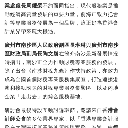
業處處長周耀榮
不約而同指出，現代服務業是推
動經濟高質量發展的重要力量，前海正致力把會
計等專業服務發展為一個品牌，這正好為香港會
計業界帶來龐大機遇。
廣州市南沙區人民政府副區長琳琳
與
廣州市南沙
區財政局副局長陶文勝
在簡介南沙最新發展情況
時指出，南沙正全力推動財稅專業服務的發展，
除了出台《南沙財稅九條》作扶持政策，亦致力
成為全國首個財稅專業服務集聚區，打造連接港
澳和接軌國際的財稅專業服務集聚區，以及內地
企業「走出去」的綜合服務基地。
研討會最後特設互動討論環節，邀請來自
香港會
計師公會
的多位業界專家，以「香港專業會計服
務在大灣區拓展業務的策略與實務」為題，由
德