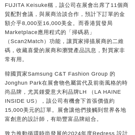
FUJITA Keisuke稱，該公司在展會出席了11個商
貿配對會議，與展商洽談合作，預計下訂單的金
額介乎8,000至16,000美金。而香港貿發局
Marketplace應用程式的「掃碼易」
（Scan2Match）功能，讓買家掃描展商的二維
碼，收藏喜愛的展商和瀏覽產品訊息，對買家非
常有用。
韓國買家Samsung C&T Fashion Group 的
Jonghun Park在展會物色屬當代及前衛風格的時
尚品牌，尤其鍾愛意大利品牌LH （LA HAINE
INSIDE US），該公司有機會下首張價值約
15,000美元的訂單。展會讓他們接觸到世界各地
富創意的設計師，有助豐富品牌組合。
致力推動循環時尚發展的2024年度Redress 設計