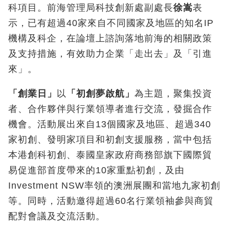
科項目。前海管理局科技創新處副處長
徐嵩
表
示，已有超過40家來自不同國家及地區的知名IP
機構及科企，在論壇上諮詢落地前海的相關政策
及支持措施，有效助力企業「走出去」及「引進
來」。
「創業日」
以
「初創夢啟航」
為主題，聚集投資
者、合作夥伴與行業領導者進行交流，發掘合作
機會。活動展出來自13個國家及地區、超過340
家初創、發明家項目和初創支援服務，當中包括
本港創科初創、泰國皇家政府商務部旗下國際貿
易促進部首度帶來的10家重點初創，及由
Investment NSW率領的澳洲展團和當地九家初創
等。同時，活動邀得超過60名行業領袖參與商貿
配對會議及交流活動。