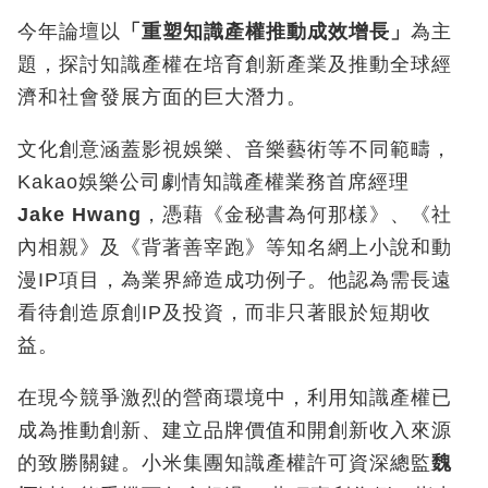
今年論壇以
「重塑知識產權推動成效增長」
為主
題，探討知識產權在培育創新產業及推動全球經
濟和社會發展方面的巨大潛力。
文化創意涵蓋影視娛樂、音樂藝術等不同範疇，
Kakao娛樂公司劇情知識產權業務首席經理
Jake Hwang
，憑藉《金秘書為何那樣》、《社
內相親》及《背著善宰跑》等知名網上小說和動
漫IP項目，為業界締造成功例子。他認為需長遠
看待創造原創IP及投資，而非只著眼於短期收
益。
在現今競爭激烈的營商環境中，利用知識產權已
成為推動創新、建立品牌價值和開創新收入來源
的致勝關鍵。小米集團知識產權許可資深總監
魏