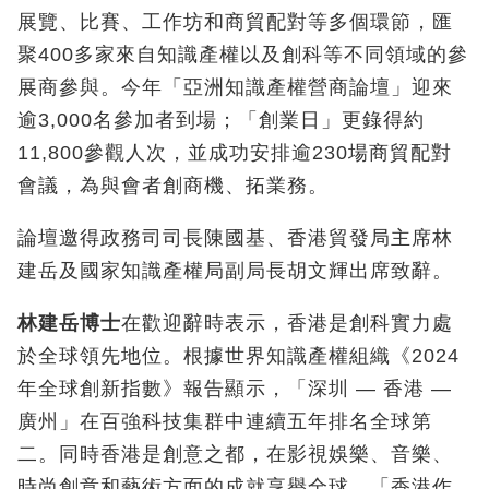
展覽、比賽、工作坊和商貿配對等多個環節，匯
聚400多家來自知識產權以及創科等不同領域的參
展商參與。今年「亞洲知識產權營商論壇」迎來
逾3,000名參加者到場；「創業日」更錄得約
11,800參觀人次，並成功安排逾230場商貿配對
會議，為與會者創商機、拓業務。
論壇邀得政務司司長陳國基、香港貿發局主席林
建岳及國家知識產權局副局長胡文輝出席致辭。
林建岳博士
在歡迎辭時表示，香港是創科實力處
於全球領先地位。根據世界知識產權組織《2024
年全球創新指數》報告顯示，「深圳 — 香港 —
廣州」在百強科技集群中連續五年排名全球第
二。同時香港是創意之都，在影視娛樂、音樂、
時尚創意和藝術方面的成就享譽全球，「香港作