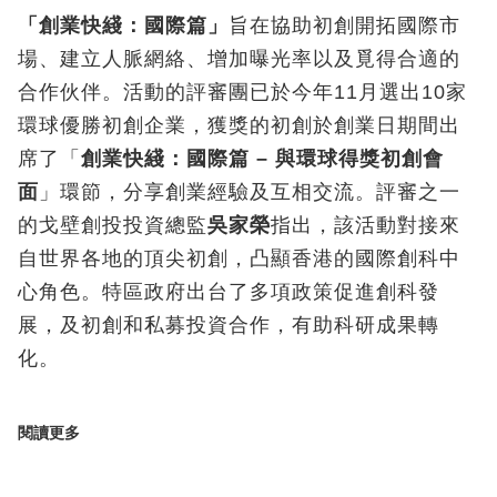
「創業快綫：國際篇」
旨在協助初創開拓國際市
場、建立人脈網絡、增加曝光率以及覓得合適的
合作伙伴。活動的評審團已於今年11月選出10家
環球優勝初創企業，獲獎的初創於創業日期間出
席了「
創業快綫：國際篇
–
與環球得獎初創會
面
」環節，分享創業經驗及互相交流。評審之一
的戈壁創投投資總監
吳家榮
指出，該活動對接來
自世界各地的頂尖初創，凸顯香港的國際創科中
心角色。特區政府出台了多項政策促進創科發
展，及初創和私募投資合作，有助科研成果轉
化。
閱讀更多