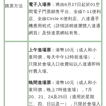
電子入場券
：將由6月27日起於01空
購票方法
間電子門票銷售平台、全線7-11便利
店、全線Circle K便利店、八達通手
機應用程式（詳情請稍後瀏覽八達通
網頁）及快達票網站有售。
上午進場票
︰港幣10元（成人和小
童同價，每天中午12時前進場），
只限於會場入口收費站以八達通即時
付費入場。
晚間進場票
︰港幣10元（成人和小
童同價，晚上7時後進場），7月
20、21、24及25日（適用於星期
三、四、日以及一），只限於會場入