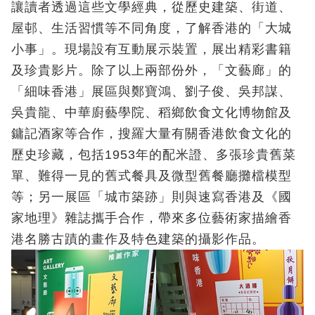
讓讀者透過這些文學經典，從歷史建築、街道、
屋邨、生活習慣等不同角度，了解香港的「大城
小事」。現場設有互動展示裝置，展出精彩書籍
及珍貴影片。除了以上兩部份外，「文藝廊」的
「細味香港」展區與鄭寶鴻、劉子俊、吳邦謀、
吳貴龍、中華廚藝學院、稻鄉飲食文化博物館及
鏞記酒家等合作，搜羅大量有關香港飲食文化的
歷史珍藏，包括1953年的配米證、多張珍貴舊菜
單、難得一見的舊式餐具及微型舊餐廳攤檔模型
等；另一展區「城市築跡」則與速寫香港及《國
家地理》雜誌攜手合作，帶來多位藝術家描繪香
港名勝古蹟的畫作及特色建築的攝影作品。