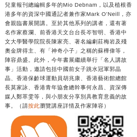
兒童報刊總編輯多年的Mio Debnam，以及植根香
港多年的資深中國通記者兼作家Mark O’Neill，亦
會親臨書展開講。至於其他系列的講者，還有著
名作家蔡瀾、前香港天文台台長岑智明、香港中
文大學醫學院院長陳家亮、著名編劇莊梅岩及殘
奧金牌得主、有「神奇小子」之稱的蘇樺偉等，
陣容鼎盛。此外，今年書展繼續舉行「名人講故
事」活動，邀請包括中國前女子跳水冠軍郭晶
晶、香港保齡球運動員胡兆康、香港藝術館總館
長莫家詠、香港青年協會總幹事何永昌、資深傳
媒人鄭萃雯等，與小朋友分享別具教育意義的故
事。（請
按此
瀏覽講座詳情及作家陣容）