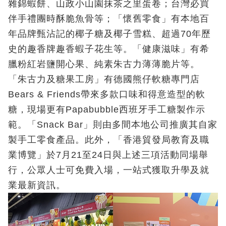
雜錦蝦餅、山政小山園抹茶之里蛋卷；台灣必買
伴手禮團時酥脆魚骨等；「懷舊零食」有本地百
年品牌甄沾記的椰子糖及椰子雪糕、超過70年歷
史的趣香牌趣香蝦子花生等。「健康滋味」有希
臘粉紅岩鹽開心果、純素朱古力薄薄脆片等。
「朱古力及糖果工房」有德國熊仔軟糖專門店
Bears & Friends帶來多款口味和得意造型的軟
糖，現場更有Papabubble西班牙手工糖製作示
範。「Snack Bar」則由多間本地公司推廣其自家
製手工零食產品。此外，「香港貿發局教育及職
業博覽」於7月21至24日與上述三項活動同場舉
行，公眾人士可免費入場，一站式獲取升學及就
業最新資訊。