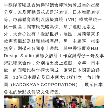
手歐陽若曦及香港棒球總會棒球港隊成員的星級
分享，以及運動員花式足球表演、日本舞蹈表演
等。啟德體育園則以虛擬實境（VR）模式呈現一
比一園區，讓市民先睹為快。除了運動元素之
外，大會亦設有「攝影世界」展區，展商帶來多
款專業攝影器材和相機產品。另一主題區「棋樂
無窮」則帶來各類桌上遊戲，其中香港展商Ha!
Design Studio 黃蝦女設計工作室與譚仔三哥及李
錦記聯乘合作，分別推出桌上遊戲。今年「日本
館」的面積比往年擴大兩成，匯聚日本國家旅遊
局、10個日本縣市及日本四大出版社之一角川集
團（KADOKAWA CORPORATION），展示日本
各地的景點及傳統文化特色。