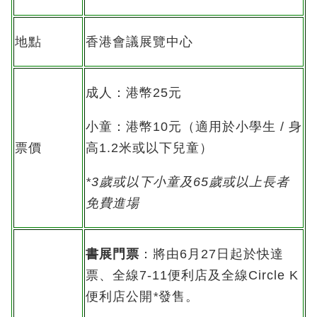
地點
香港會議展覽中心
成人：港幣25元
小童：港幣10元（適用於小學生 / 身
票價
高1.2米或以下兒童）
*3
歲或以下小童及
65
歲或以上長者
免費進場
書展門票
：將由6月27日起於快達
票、全線7-11便利店及全線Circle K
便利店公開
*
發售。