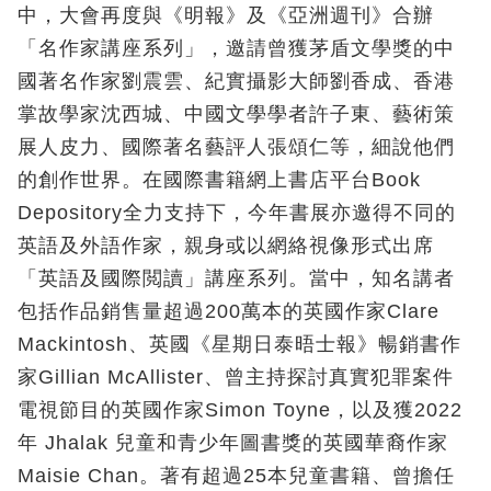
中，大會再度與《明報》及《亞洲週刊》合辦
「名作家講座系列」，邀請曾獲茅盾文學獎的中
國著名作家劉震雲、紀實攝影大師劉香成、香港
掌故學家沈西城、中國文學學者許子東、藝術策
展人皮力、國際著名藝評人張頌仁等，細說他們
的創作世界。在國際書籍網上書店平台Book
Depository全力支持下，今年書展亦邀得不同的
英語及外語作家，親身或以網絡視像形式出席
「英語及國際閲讀」講座系列。當中，知名講者
包括作品銷售量超過200萬本的英國作家Clare
Mackintosh、英國《星期日泰晤士報》暢銷書作
家Gillian McAllister、曾主持探討真實犯罪案件
電視節目的英國作家Simon Toyne，以及獲2022
年 Jhalak 兒童和青少年圖書獎的英國華裔作家
Maisie Chan。著有超過25本兒童書籍、曾擔任