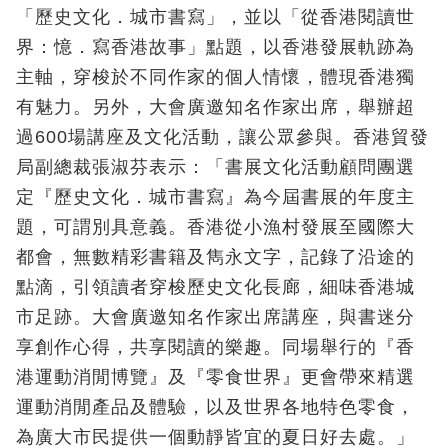
「歷史文化．城市書寫」，並以「從香港閱讀世
界：憶．寫香港故事」點題，以香港發展軌跡為
主軸，穿梭於不同作家的個人情懷，體現香港獨
有魅力。另外，大會廣邀知名作家出席，舉辦超
過600場講座及文化活動，讓公眾參與。香港貿發
局副總裁張淑芬表示：「書展文化活動顧問團選
定『歷史文化．城市書寫』為今屆書展的年度主
題，可謂別具意義。香港從小漁村發展至國際大
都會，無數精彩書籍及雋永文字，記錄了沿途的
點滴，引領讀者穿梭歷史文化長廊，細味香港城
市足跡。大會廣邀知名作家出席講座，與書迷分
享創作心得，共享閱讀的樂趣。同場舉行的『香
港運動消閒博覽』及『零食世界』更會帶來精選
運動消閒產品及體驗，以及世界各地特色零食，
為廣大市民提供一個動靜皆宜的夏日好去處。」