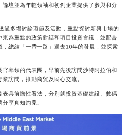
。論壇並為年輕領袖和初創企業提供了參與和分
透過多場討論環節及活動，重點探討新興市場的
中東為重點的政策對話和項目投資會議，並配合
，總結「一帶一路」過去10
年的發展，並探索
長官率領的代表團，早前先後訪問沙特阿拉伯和
行業訪問，推動商貿及民心交流。
發表具前瞻性看法，分別就投資基礎建設、數碼
濟分享真知灼見。