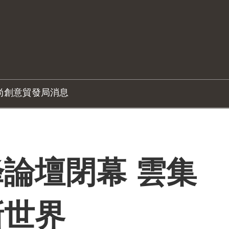
尚創意
貿發局消息
論壇閉幕 雲集
新世界