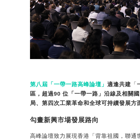
第八屆「一帶一路高峰論壇」
適逢共建
「
區，超過
90
位「一帶一路」沿線及相關國
局、第四次工業革命和全球可持續發展方
勾畫新興市場發展路向
高峰論壇致力展現香港「背靠祖國，聯通