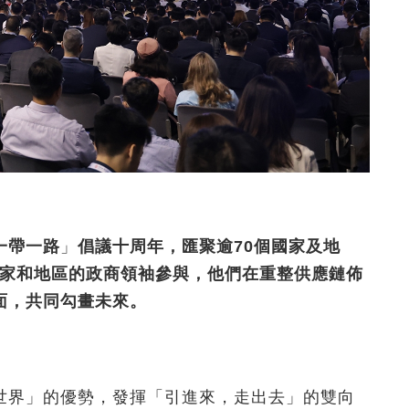
一帶一路
」
倡議十周年
，
匯聚逾
70
個國家及地
家和地區的政商領袖參與，他們
在重整供應鏈佈
面，共同勾畫未來。
世界」的優勢，發揮「引進來，走出去」的雙向