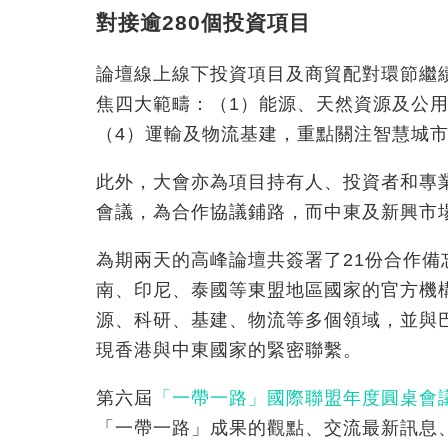
對接逾280個投資項目
論壇線上線下投資項目及商貿配對環節繼續
焦四大範疇：（1）能源、天然資源及公用
（4）運輸及物流基建，重點關注智慧城
此外，大會亦為項目持有人、投資者和專業
會議，為合作協議鋪路，而中東及新興市
為期兩天的高峰論壇共簽署了21
份合作備
南、印尼、泰國等東盟地區國家的官方機
源、科研、基建、物流等多個領域，並與
現香港與中東國家的緊密聯繫。
第六屆
「一帶一路」國際聯盟年度圓桌會
「一帶一路」成果的觀點、交流最新訊息