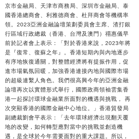
京市金融局、天津市商務局、深圳市金融局、泰
國香港總商會、利雅德商會、杜拜商會等機構率
領。2023亞洲金融論壇策劃委員會主席、渣打銀
行區域行政總裁（香港、台灣及澳門）禤惠儀早
前於記者會上表示：「對於香港來說，2023年將
是『復常、復蘇之年』。香港短期內與內地逐步
有序地恢復通關，對整體經濟將有提振作用，促
進市場氣氛回暖，加強香港連接內地與國際市場
的超級連繫人角色。我們很高興今年的亞洲金融
論壇再次以實體形式舉行，國際政商領袖雲集香
港一起探討環球金融業所面對的機遇與挑戰， 再
次突顯香港的國際金融中心地位。」香港貿發局
副總裁劉會平表示：「去年環球經濟出現翻天覆
地的改變，如何轉型應對當中的挑戰並創造機
遇，是全球於今年需要面對的重大課題。所以，