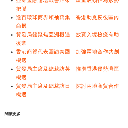
亞洲金融論壇載譽歸來
重量級領袖為形勢
把脈
逾百環球商界領袖齊集 香港助覓疫後區內
商機
貿發局籲聚焦亞洲機遇 放寬入境檢疫有助
復常
香港商貿代表團訪泰國 加強兩地合作共創
機遇
貿發局主席及總裁訪英 推廣香港優勢灣區
機遇
貿發局主席及總裁訪日 探討兩地商貿合作
機遇
閱讀更多