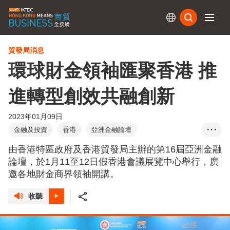
訂閱
貿發局消息
環球財金領袖匯聚香港 推
進轉型創效共融創新
2023年01月09日
金融及投資
香港
亞洲金融論壇
• • •
AFF Deal Flow投資項目...
金融科技專區
由香港特區政府及香港貿發局主辦的第16屆亞洲金融
InnoVenture專區
FintechHK初創專區
線上線下
論壇，於1月11至12日假香港會議展覽中心舉行，廣
邀各地財金商界領袖開講。
商務旅客
收聽