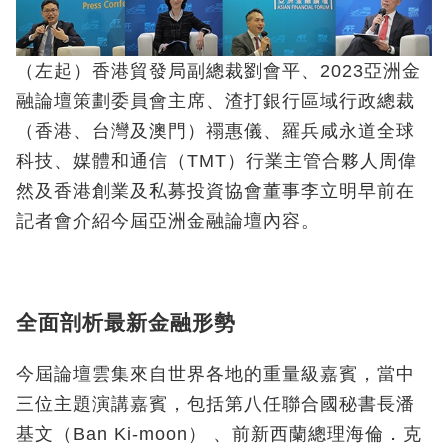
（左起）香港貿發局副總裁劉會平、2023亞洲金
融論壇策劃委員會主席、渣打銀行區域行政總裁
（香港、台灣及澳門）禤惠儀、羅兵咸永道全球
科技、媒體和通信（TMT）行業主管合夥人周偉
然及香港創業及私募投資協會董事李立明早前在
記者會介紹今屆亞洲金融論壇內容。
全面剖析最新金融形勢
今屆論壇雲集來自世界各地的重量級嘉賓，當中
三位主題演講嘉賓，包括第八任聯合國秘書長潘
基文（Ban Ki-moon） 、前新西蘭總理海倫．克