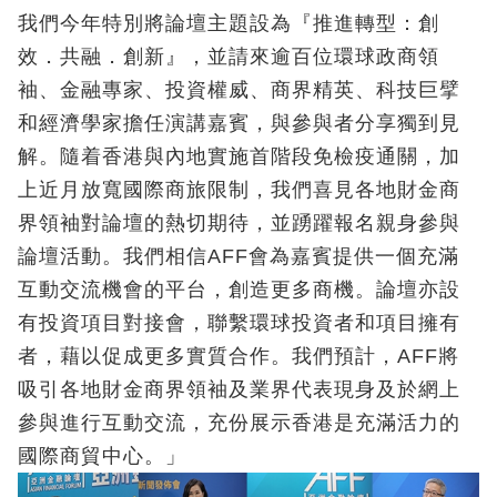
我們今年特別將論壇主題設為『推進轉型：創
效．共融．創新』，並請來逾百位環球政商領
袖、金融專家、投資權威、商界精英、科技巨擘
和經濟學家擔任演講嘉賓，與參與者分享獨到見
解。隨着香港與內地實施首階段免檢疫通關，加
上近月放寬國際商旅限制，我們喜見各地財金商
界領袖對論壇的熱切期待，並踴躍報名親身參與
論壇活動。我們相信AFF會為嘉賓提供一個充滿
互動交流機會的平台，創造更多商機。論壇亦設
有投資項目對接會，聯繫環球投資者和項目擁有
者，藉以促成更多實質合作。我們預計，AFF將
吸引各地財金商界領袖及業界代表現身及於網上
參與進行互動交流，充份展示香港是充滿活力的
國際商貿中心。」