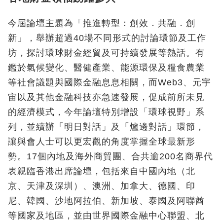
今屆論壇主題為「推進轉型：創效．共融．創
新」，舉辦超過40場不同形式的討論環節及工作
坊，探討環球財金經貿及可持續發展等熱話。有
鑑於氣候變化、醫健產業、能源環保及糧食農業
等社會議題與國際金融息息相關，而Web3、元宇
宙以及其他金融科技亦急速發展，促成前所未見
的經濟模式，今年論壇特別增設「環球視野」系
列，並續辦「明日對話」及「爐邊對話」環節，
讓與會人士可以更宏觀的角度掌握全球最新形
勢。17個內地及海外商貿團、合共逾200名商界代
表親臨香港出席論壇，包括來自中國內地（北
京、天津及深圳）、澳洲、加拿大、德國、印
尼、韓國、沙地阿拉伯、新加坡、泰國及阿聯酋
等國家及地區，並由世界國際金融中心聯盟、北