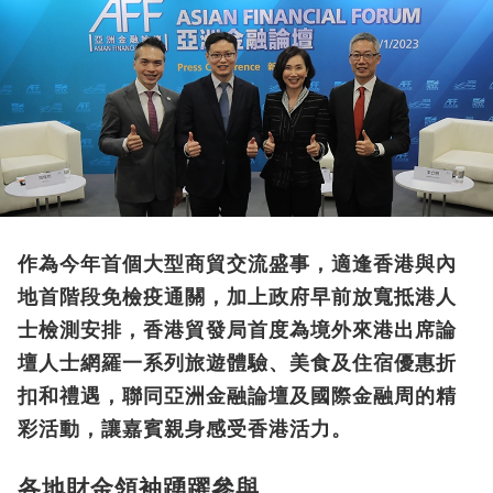
作為今年首個大型商貿交流盛事，適逢香港與內
地首階段免檢疫通關，加上政府早前放寬抵港人
士檢測安排，香港貿發局首度為境外來港出席論
壇人士網羅一系列旅遊體驗、美食及住宿優惠折
扣和禮遇，聯同亞洲金融論壇及國際金融周的精
彩活動，讓嘉賓親身感受香港活力。
各地財金領袖踴躍參與