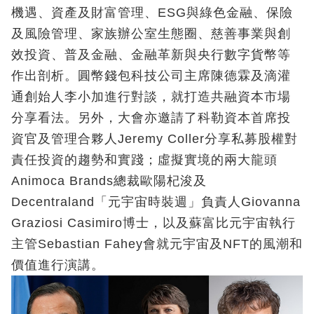
機遇、資產及財富管理、ESG與綠色金融、保險
及風險管理、家族辦公室生態圈、慈善事業與創
效投資、普及金融、金融革新與央行數字貨幣等
作出剖析。圓幣錢包科技公司主席陳德霖及滴灌
通創始人李小加進行對談，就打造共融資本市場
分享看法。另外，大會亦邀請了科勒資本首席投
資官及管理合夥人Jeremy Coller分享私募股權對
責任投資的趨勢和實踐；虛擬實境的兩大龍頭
Animoca Brands總裁歐陽杞浚及
Decentraland「元宇宙時裝週」負責人Giovanna
Graziosi Casimiro博士，以及蘇富比元宇宙執行
主管Sebastian Fahey會就元宇宙及NFT的風潮和
價值進行演講。