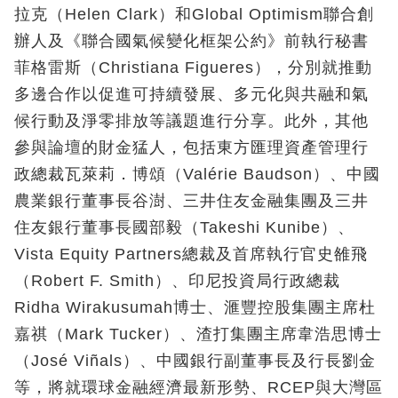
拉克（Helen Clark）和Global Optimism聯合創
辦人及《聯合國氣候變化框架公約》前執行秘書
菲格雷斯（Christiana Figueres），分別就推動
多邊合作以促進可持續發展、多元化與共融和氣
候行動及淨零排放等議題進行分享。此外，其他
參與論壇的財金猛人，包括東方匯理資產管理行
政總裁瓦萊莉．博頌（Valérie Baudson）、中國
農業銀行董事長谷澍、三井住友金融集團及三井
住友銀行董事長國部毅（Takeshi Kunibe）、
Vista Equity Partners總裁及首席執行官史雒飛
（Robert F. Smith）、印尼投資局行政總裁
Ridha Wirakusumah博士、滙豐控股集團主席杜
嘉祺（Mark Tucker）、渣打集團主席韋浩思博士
（José Viñals）、中國銀行副董事長及行長劉金
等，將就環球金融經濟最新形勢、RCEP與大灣區