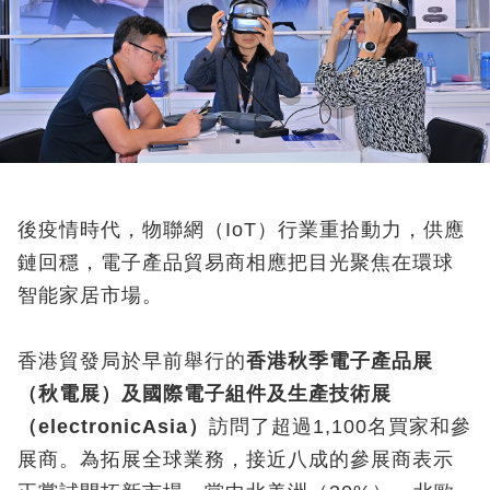
後疫情時代，物聯網（IoT）行業重拾動力，供應
鏈回穩，電子產品貿易商相應把目光聚焦在環球
智能家居市場。
香港貿發局於早前舉行的
香港秋季電子產品展
（秋電展）及國際電子組件及生產技術展
（
electronicAsia
）
訪問了超過1,100名買家和參
展商。為拓展全球業務，接近八成的參展商表示