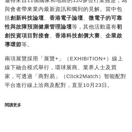
邀得來自11個國家和地區的120多位行業翹楚，為
與會者帶來業內最新資訊和獨到的見解。當中包
括
創新科技論壇
、
香港電子論壇
、
微電子的可靠
性與故障預測健康管理論壇
等，其他活動還有
初
創投資項目對接會
、
香港科技創價大賽
、
企業啟
導環節
等。
兩項展覽採用「展覽+」（EXHIBITION+）線上
線下融合模式舉行，環球展商、業界人士及買
家，可透過「商對易」（Click2Match）智能配對
平台進行線上洽商及配對，直至10月23日。
閱讀更多