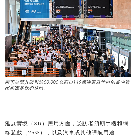
兩項展覽共吸引逾
60,000
名來自
146
個國家及地區的業內買
家親臨參觀和採購。
延展實境（XR）應用方面，受訪者預期手機和網
絡遊戲（25%），以及汽車或其他導航用途