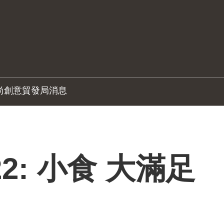
尚創意
貿發局消息
2: 小食 大滿足