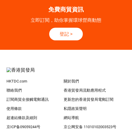
免費商貿資訊
立即訂閱，助你掌握環球營商動態
登記
>
HKTDC.com
關於我們
聯絡我們
香港貿發局流動應用程式
訂閱商貿全接觸電郵通訊
更新您的香港貿發局電郵訂閱
使用條款
私隱政策聲明
超連結條款及細則
網站導航
京ICP备09059244号
京公网安备 11010102003523号