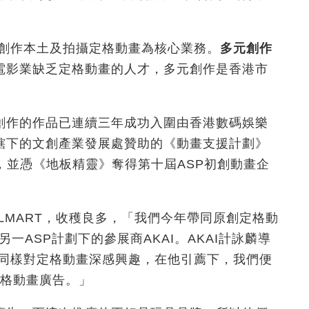
以創作本土及拍攝定格動畫為核心業務。
多元創作
電影業缺乏
定格動畫的人才
，多元創作是香港市
創作的作品已連續三年成功入圍由香港數碼娛樂
轄下的文創產業發展處贊助的《動畫支援計劃》
，ASP），並憑《地板精靈》奪得第十屆ASP
初創動畫企
ILMART，收穫良多，「我們今年帶同原創定格動
另一ASP計劃下的參展商AKAI。AKAI計詠麟導
，同樣對定格動畫深感興趣，在他引薦下，我們便
定格動畫廣告。」