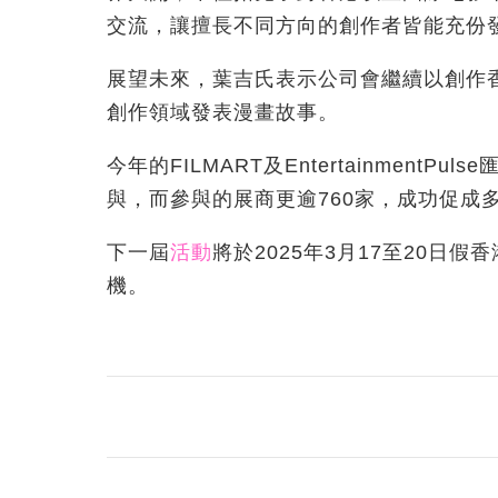
交流，讓擅長不同方向的創作者皆能充份
展望未來，葉吉氏表示公司會繼續以創作
創作領域發表漫畫故事。
今年的FILMART及EntertainmentP
與，而參與的展商更逾760家，成功促成
下一屆
活動
將於2025年3月17至20日
機。