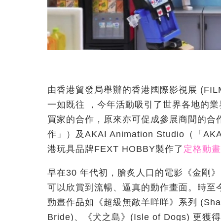
由香港貿發局舉辦的香港國際影視展 (FI
一如既往 ，今年活動吸引了世界各地的
買家的合作，原來亦可促成參展商間的合
作」）及AKAI Animation Studio
港玩具品牌FEXT HOBBY製作了
定格動畫
早在30 年代初，膾炙人口的電影《金剛》（
可以欣賞到流暢、逼真的動作畫面。時至
動畫作品如《超級無敵羊咩咩》系列 (Shaun 
Bride)、《犬之島》(Isle of Dog