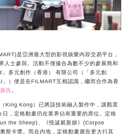
LMART)是亞洲最大型的影視娛樂內容交易平台，
業界人士參與。活動不僅撮合為數不少的參展商和
作。多元創作（香港） 有限公司（「多元創
（「AKAI」）便是在FILMART互相認識，繼而合作為香
廣告
。
King Kong）已將該技術融入製作中，讓觀眾
今日，定格動畫仍在業界佔有重要的席位。定格
the Sheep)、《怪誕屍新娘》(Corpse
s) 更獲得奧斯卡獎。而在内地，定格動畫廣告更大行其