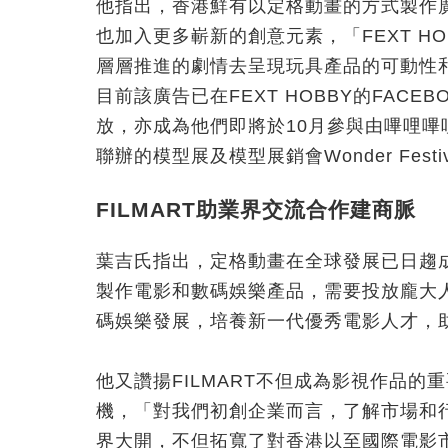
他指出，香港鮮有以定格動畫的方式製作
也加入更多嶄新的創意元素，「FEXT H
層層推進的劇情去呈現玩具產品的可動性
目前該廣告已在FEXT HOBBY的FAC
放，亦成為他們即將於10月參與由嗶哩嗶哩 (
聯辦的模型展及模型展銷會Wonder Fes
FILMART助業界交流合作建商脈
葉吉氏指出，定格動畫在全球發展已日趨
製作電影和數碼娛樂產品，需要投放龐大
碼娛樂發展，培養新一代優秀電影人才，
他又讚揚FILMART不但成為影視作品
機，「對我們初創企業而言，了解市場和行
界大開，不但拓寬了對香港以至國際電影