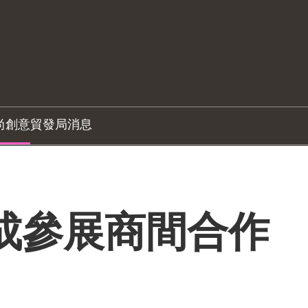
尚創意
貿發局消息
促成參展商間合作