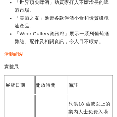
「世界頂尖啤酒」助買家打入不斷增長的啤
酒市場。
「美酒之友」匯聚各款伴酒小食和優質橄欖
油產品。
「Wine Gallery
資訊廊」
展示一系列葡萄酒
雜誌、配件及相關資訊，令人目不暇給。
活動網站
實體展
展覽日期
開放時間
備註
只供18
歲或以上的
業內人士免費入場