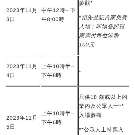
參觀
*
2023
年
11
月
中午12
時
–
下
*
預先登記買家免費
3
日
午
8:00
時
入場
;
即場登記買
家需付每位港幣
100
元
2023
年
11
月
上午10
時
半–
-
4日
下午
8
時
只供18 歲或以上的
業內及公眾人士**
上午
10
時半
–
入場參觀
2023
年
11
月
下午
6時
5日
**
公眾人士持票入