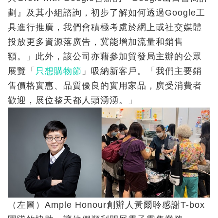
劃』及其小組諮詢，初步了解如何透過Google工
具進行推廣，我們會積極考慮於網上或社交媒體
投放更多資源落廣告，冀能增加流量和銷售
額。」此外，該公司亦藉參加貿發局主辦的公眾
展覽「
只想購物節
」吸納新客戶。「我們主要銷
售價格實惠、品質優良的實用家品，廣受消費者
歡迎，展位整天都人頭湧湧。」
（左圖）Ample Honour創辦人黃爾聆感謝T-box