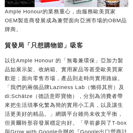
Ample Honour的業務重心，由服務歐美買家
OEM製造商發展成為兼營面向亞洲市場的OBM品
牌商。
貿發局「只想購物節」吸客
以往Ample Honour 的「無毒兼環保」亞加力製
品如展示架、收納箱、實用家品等甚受歐美買家
歡迎；面向零售市場，產品則走時尚實用路線。
「我們的兩個品牌Laziness Lab（懶得其所）及
di:Schätze（德語意即寶物），分別為消費者帶
來把生活瑣事化繁為簡的實用小工具，以及讓生
活更美好的精品。」網購平台雖尚未收支平衡，
但黃爾聆形容發展穩定向好。「早前參與了T-box
與Grow with Google合辦的『Google出口營商計