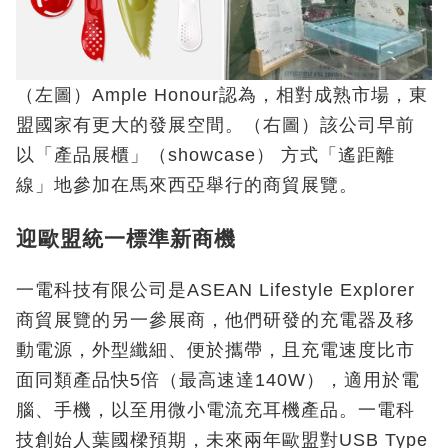
（左圖）Ample Honour認為，相對成熟市場，東
盟國家有更大的發展空間。（右圖）該公司早前
以「產品展櫃」（showcase） 方式「遙距離
線」地參加在馬來西亞舉行的商貿展覽。
迎歐盟統一標準新商機
一電科技有限公司是ASEAN Lifestyle Explorer
商貿展覽的另一參展商，他們研發的充電器及移
動電源，外型纖細、便於攜帶，且充電速度比市
面同類產品快5倍（最高速達140W），適用於電
腦、手機，以至用微小電流充耳機產品。一電科
技創始人葉國樑預期，未來兩年歐盟對USB Type