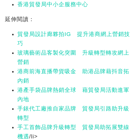
香港貿發局中小企服務中心
延伸閱讀：
貿發局設計廊夥拍IG 提升港商網上營銷技
巧
玻璃藝術品客製化突圍 升級轉型轉攻網上
營銷
港商前海直播帶貨吸金 助港品牌藉抖音拓
內銷
港產手袋品牌熱銷全球 藉貿發局活動進軍
內地
手錶代工廠推自家品牌 貿發局引路助升級
轉型
手工首飾品牌升級轉型 貿發局助拓展雙線
機遇
/li>