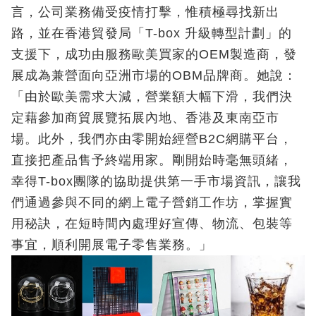
言，公司業務備受疫情打擊，惟積極尋找新出
路，並在香港貿發局「T-box 升級轉型計劃」的
支援下，成功由服務歐美買家的OEM製造商，發
展成為兼營面向亞洲市場的OBM品牌商。她說：
「由於歐美需求大減，營業額大幅下滑，我們決
定藉參加商貿展覽拓展內地、香港及東南亞市
場。此外，我們亦由零開始經營B2C網購平台，
直接把產品售予終端用家。剛開始時毫無頭緒，
幸得T-box團隊的協助提供第一手市場資訊，讓我
們通過參與不同的網上電子營銷工作坊，掌握實
用秘訣，在短時間內處理好宣傳、物流、包裝等
事宜，順利開展電子零售業務。」