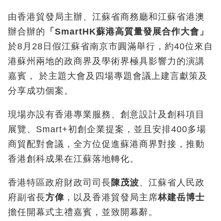
由香港貿發局主辦、江蘇省商務廳和江蘇省港澳
辦合辦的
「
SmartHK
蘇港高質量發展合作大會」
於8月28日假江蘇省南京市圓滿舉行，約40位來自
港蘇州兩地的政商界及學術界極具影響力的演講
嘉賓， 於主題大會及四場專題會議上建言獻策及
分享成功個案。
現場亦設有香港專業服務、創意設計及創科項目
展覽、Smart+初創企業提案，並且安排400多場
商貿配對會議，全方位促進蘇港商界對接，推動
香港創科成果在江蘇落地轉化。
香港特區政府財政司司長
陳茂波
、江蘇省人民政
府副省長
方偉
，以及香港貿發局主席
林建岳博士
擔任開幕式主禮嘉賓，並致開幕辭。