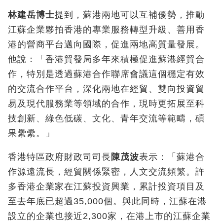
林建岳博士
提到，蘇港兩地可以互補優勢，推動
江蘇企業夥拍香港的專業服務轉型升級、善用香
港的營商平台邁向國際，促進兩地高質量發展。
他說：「香港貿發局多年來積極促進蘇港經貿合
作，特別是透過蘇港合作聯席會議這個穩定有效
的交流合作平台，深化兩地在經貿、雙向投資貿
易及現代服務業等領域的合作，現時更拓展至科
技創新、綠色低碳、文化、青年交流等範疇，碩
果纍纍。」
香港特區政府財政司司長
陳茂波
表示：「蘇港合
作源遠流長，經貿關係緊密，人文交流頻繁。許
多香港企業家在江蘇投資興業，累計投資項目及
至去年底已超過35,000個。與此同時，江蘇在港
設立的企業也接近2,300家，在港上市的江蘇企業