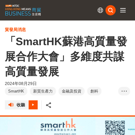
訂閱
貿發局消息
「SmartHK蘇港高質量發
展合作大會」多維度共謀
高質量發展
2024年08月29日
SmartHK
新質生產力
金融及投資
創科
• • •
可持續發展
文創
收聽