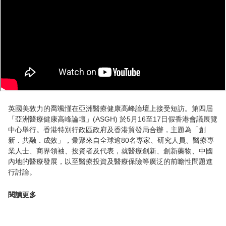
英國美敦力的喬颯慬在亞洲醫療健康高峰論壇上接受短訪。第四屆
「亞洲醫療健康高峰論壇」(ASGH) 於5月16至17日假香港會議展覽
中心舉行。香港特別行政區政府及香港貿發局合辦，主題為「創
新．共融．成效」，彙聚來自全球逾80名專家、研究人員、醫療專
業人士、商界領袖、投資者及代表，就醫療創新、創新藥物、中國
內地的醫療發展，以至醫療投資及醫療保險等廣泛的前瞻性問題進
行討論。
閱讀更多