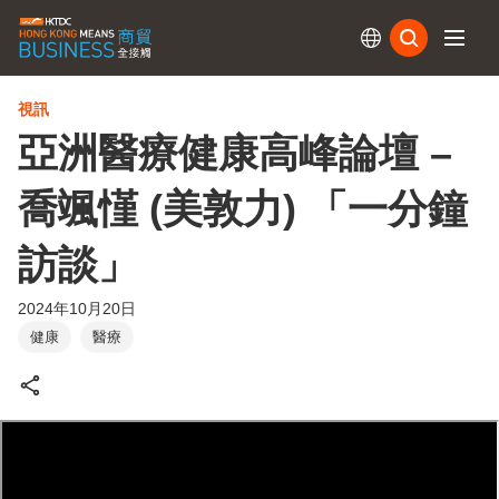
訂閱
視訊
亞洲醫療健康高峰論壇 –
喬颯慬 (美敦力) 「一分鐘
訪談」
2024年10月20日
健康
醫療