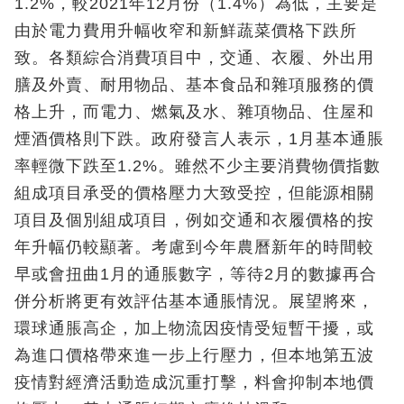
1.2%，較2021年12月份（1.4%）為低，主要是
由於電力費用升幅收窄和新鮮蔬菜價格下跌所
致。各類綜合消費項目中，交通、衣履、外出用
膳及外賣、耐用物品、基本食品和雜項服務的價
格上升，而電力、燃氣及水、雜項物品、住屋和
煙酒價格則下跌。政府發言人表示，1月基本通脹
率輕微下跌至1.2%。雖然不少主要消費物價指數
組成項目承受的價格壓力大致受控，但能源相關
項目及個別組成項目，例如交通和衣履價格的按
年升幅仍較顯著。考慮到今年農曆新年的時間較
早或會扭曲1月的通脹數字，等待2月的數據再合
併分析將更有效評估基本通脹情況。展望將來，
環球通脹高企，加上物流因疫情受短暫干擾，或
為進口價格帶來進一步上行壓力，但本地第五波
疫情對經濟活動造成沉重打擊，料會抑制本地價