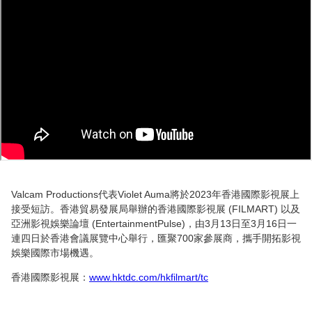
Valcam Productions代表Violet Auma將於2023年香港國際影視展上
接受短訪。香港貿易發展局舉辦的香港國際影視展 (FILMART) 以及
亞洲影視娛樂論壇 (EntertainmentPulse)，由3月13日至3月16日一
連四日於香港會議展覽中心舉行，匯聚700家參展商，攜手開拓影視
娛樂國際市場機遇。
香港國際影視展：
www.hktdc.com/hkfilmart/tc