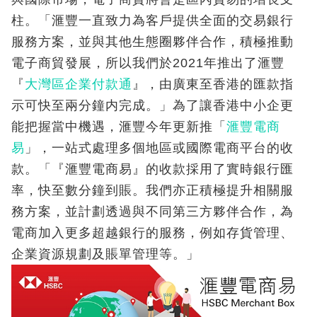
柱。「滙豐一直致力為客戶提供全面的交易銀行
服務方案，並與其他生態圈夥伴合作，積極推動
電子商貿發展，所以我們於2021年推出了滙豐
『
大灣區企業付款通
』，由廣東至香港的匯款指
示可快至兩分鐘内完成。」為了讓香港中小企更
能把握當中機遇，滙豐今年更新推「
滙豐電商
易
」，一站式處理多個地區或國際電商平台的收
款。「『滙豐電商易』的收款採用了實時銀行匯
率，快至數分鐘到賬。我們亦正積極提升相關服
務方案，並計劃透過與不同第三方夥伴合作，為
電商加入更多超越銀行的服務，例如存貨管理、
企業資源規劃及賬單管理等。」