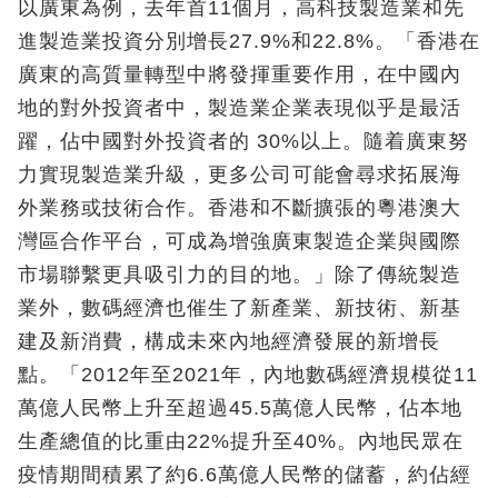
以廣東為例，去年首11個月，高科技製造業和先
進製造業投資分別增長27.9%和22.8%。「香港在
廣東的高質量轉型中將發揮重要作用，在中國內
地的對外投資者中，製造業企業表現似乎是最活
躍，佔中國對外投資者的 30%以上。隨着廣東努
力實現製造業升級，更多公司可能會尋求拓展海
外業務或技術合作。香港和不斷擴張的粵港澳大
灣區合作平台，可成為增強廣東製造企業與國際
市場聯繫更具吸引力的目的地。」除了傳統製造
業外，數碼經濟也催生了新產業、新技術、新基
建及新消費，構成未來內地經濟發展的新增長
點。「2012年至2021年，內地數碼經濟規模從11
萬億人民幣上升至超過45.5萬億人民幣，佔本地
生產總值的比重由22%提升至40%。內地民眾在
疫情期間積累了約6.6萬億人民幣的儲蓄，約佔經