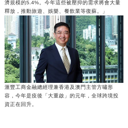
濟規模的5.4%。今年這些被壓抑的需求將會大量
釋放，推動旅遊、娛樂、餐飲業等復蘇。」
滙豐工商金融總經理兼香港及澳門主管方嘯形
容，今年是疫後「大重啟」的元年，全球跨境投
資正在回升。