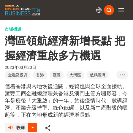
訂閱
市場機遇
灣區領航經濟新增長點 把
握經濟重啟多方機遇
2023年03月30日
金融及投資
香港
滙豐
大灣區
數碼經濟
• • •
方嘯
升級轉型
綠色低碳
跨境金融
RCEP
隨着香港與內地恢復通關，經貿也與全球全面接軌。
東盟
供應鏈
創科
滙豐電商易
綠色金融
滙豐工商金融總經理兼香港及澳門主管方嘯形容，今
年是疫後「大重啟」的一年，於後疫情時代，數碼經
滙豐大灣區可持續發展基金
濟、產業升級轉型、綠色低碳，以及新中產階級的崛
起等，正在內地形成新的經濟增長點。
收聽