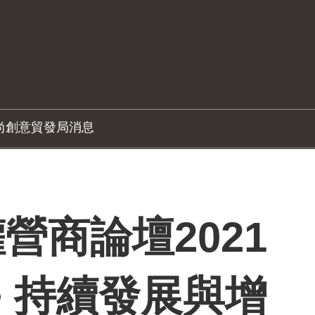
尚創意
貿發局消息
營商論壇2021
• 持續發展與增