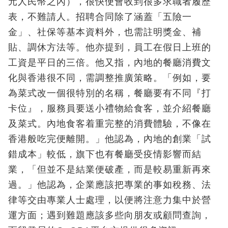
元人民幣之內），很快便會收到很多求職者履歷
表，不難請人。招聘合同除了涵蓋「五險一
金」、社保等基本資料外，也需註明獎金、補
貼、調休方法等。他亦提到，員工在假日上班的
工資是平日的三倍。他又指，內地的餐廳消費文
化與香港很不同，需調整推廣策略。「例如，要
為菜式改一個很特別的名稱，餐廳要有不同『打
卡位』，服務員要送小禮物給食客，並介紹餐廳
及菜式。內地食客着重完整的消費體驗，不像在
香港般吃完便離開。」他認為，內地的創業「試
錯成本」較低，旗下也有餐廳受疫情影響而結
業，「但並不是結業便破產，而是較易重新再來
過。」他認為，企業應該把專業的事如稅務、法
律等交由專業人士處理，以便將注意力集中於營
運方面；遇到難題應該多些向朋友或顧問查詢，