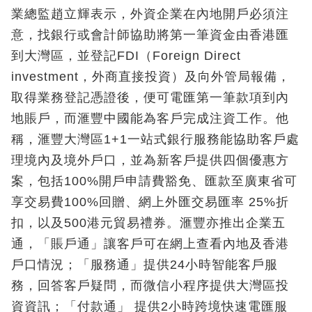
業總監趙立輝表示，外資企業在內地開戶必須注
意，找銀行或會計師協助將第一筆資金由香港匯
到大灣區，並登記FDI（Foreign Direct
investment，外商直接投資）及向外管局報備，
取得業務登記憑證後，便可電匯第一筆款項到內
地賬戶，而滙豐中國能為客戶完成注資工作。他
稱，滙豐大灣區1+1一站式銀行服務能協助客戶處
理境內及境外戶口，並為新客戶提供四個優惠方
案，包括100%開戶申請費豁免、匯款至廣東省可
享交易費100%回贈、網上外匯交易匯率 25%折
扣，以及500港元貿易禮券。滙豐亦推出企業五
通，「賬戶通」讓客戶可在網上查看內地及香港
戶口情況；「服務通」提供24小時智能客戶服
務，回答客戶疑問，而微信小程序提供大灣區投
資資訊；「付款通」 提供2小時跨境快速電匯服