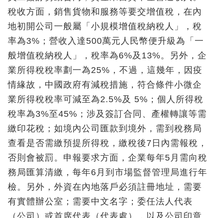
稅收方面，銷售貨物和服務等要交增值稅，在內
地初開公司一般屬「小規模增值稅納稅人」，稅
率為3%；營收入達500萬元人民幣便升級為「一
般增值稅納稅人」，稅率為6%及13%。另外，企
業所得稅稅率劃一為25%，不過，這幾年，因疫
情緣故，中國政府有減稅措施，符合條件小微企
業所得稅稅率可減至為2.5%及 5%；個人所得稅
稅率為3%至45%；涉及簽訂合同、產權轉讓等需
繳印花稅；如境內公司匯款到境外，需到稅務局
查看是否需繳預提所得稅，繳稅後7日內需報稅，
否則會被罰。申報要求方面，企業每年5月需向稅
務局匯算清繳，每年6月到市場監督管理局進行年
檢。另外，外資在內地落戶必須註冊地址，需要
有實體辦公室；需要中文名字；委任法人代表
（公司）或首席代表（代表處），以及公司印章