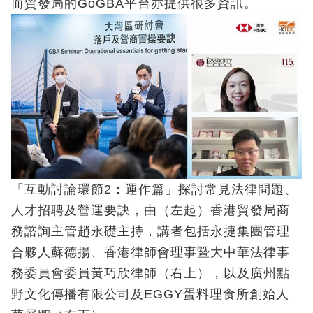
而貿發局的GoGBA平台亦提供很多資訊。
「互動討論環節2：運作篇」探討常見法律問題、
人才招聘及營運要訣，由（左起）香港貿發局商
務諮詢主管趙永礎主持，講者包括永捷集團管理
合夥人蘇德揚、香港律師會理事暨大中華法律事
務委員會委員黃巧欣律師（右上），以及廣州點
野文化傳播有限公司及EGGY蛋料理食所創始人