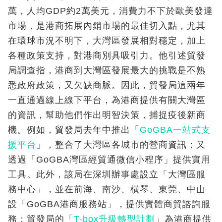
萬，人均GDP約2萬美元，消費力不下於歐美發達
市場，是港商拓展內銷市場的最佳切入點，尤其
在環球市況不明下，大灣區發展相對穩定，加上
各種政策支持，對港商別具吸引力。他引述貿發
局調查指，港商到大灣區發展最大的挑戰是不熟
悉政府政策，又欠缺商脈。因此，貿發局這兩年
一直通過線上線下平台，為港商提供有關大灣區
的資訊，幫助他們作出明智決策，捕捉疫後新商
機。例如，貿發局去年中推出「
GoGBA一站式支
援平台
」，整合了大灣區各城市的營商資訊；又
透過「GoGBA灣區經貿通微信小程序」提供實用
工具。此外，該局在深圳辦事處設立「大灣區服
務中心」，並在前海、南沙、橫琴、東莞、中山
設「GoGBA港商服務站」，提供實體商貿諮詢服
務；貿發局的「
T-box升級轉型計劃
」為港商提供