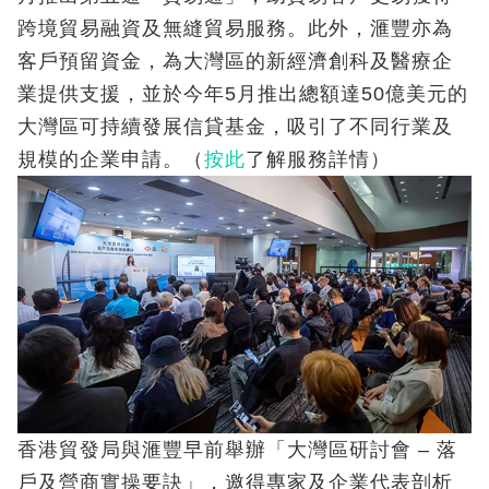
跨境貿易融資及無縫貿易服務。此外，滙豐亦為
客戶預留資金，為大灣區的新經濟創科及醫療企
業提供支援，並於今年5月推出總額達50億美元的
大灣區可持續發展信貸基金，吸引了不同行業及
規模的企業申請。（
按此
了解服務詳情）
香港貿發局與滙豐早前舉辦「大灣區研討會 – 落
戶及營商實操要訣」，邀得專家及企業代表剖析