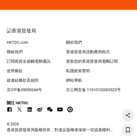
HKTDC.com
關於我們
聯絡我們
香港貿發局流動應用程式
訂閱商貿全接觸電郵通訊
更新您的香港貿發局電郵訂閱
使用條款
私隱政策聲明
超連結條款及細則
網站導航
京ICP备09059244号
京公网安备 11010102003523号
關注 HKTDC
© 2026
香港貿易發展局版權所有，對違反版權者保留一切追索權利 。