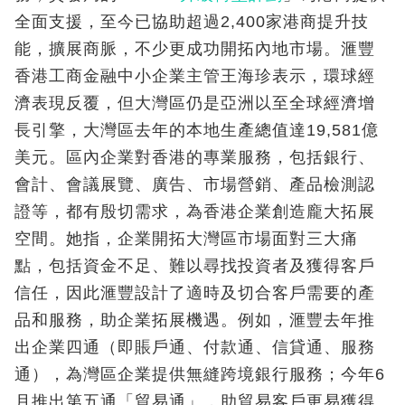
全面支援，至今已協助超過2,400家港商提升技
能，擴展商脈，不少更成功開拓內地市場。滙豐
香港工商金融中小企業主管王海珍表示，環球經
濟表現反覆，但大灣區仍是亞洲以至全球經濟增
長引擎，大灣區去年的本地生產總值達19,581億
美元。區內企業對香港的專業服務，包括銀行、
會計、會議展覽、廣告、市場營銷、產品檢測認
證等，都有殷切需求，為香港企業創造龐大拓展
空間。她指，企業開拓大灣區市場面對三大痛
點，包括資金不足、難以尋找投資者及獲得客戶
信任，因此滙豐設計了適時及切合客戶需要的產
品和服務，助企業拓展機遇。例如，滙豐去年推
出企業四通（即賬戶通、付款通、信貸通、服務
通），為灣區企業提供無縫跨境銀行服務；今年6
月推出第五通「貿易通」，助貿易客戶更易獲得