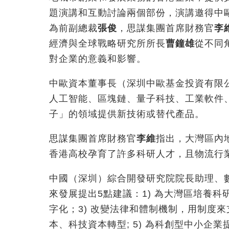
題演講和互動討論兩個部份，演講邀得中歐
為前副總裁
張俊
，思謀集團首席財務官
李
經濟與全球戰略研究所所長
曹鐘雄
從不同
對企業的意義和影響。
中歐資本董事長（深圳中歐基金投資有限
人工智能、區塊鏈、量子科技、工業軟件
子」的領域提供新技術或替代產品。
思謀集團首席財務官
李維
指出，大灣區內
香港高校孕育了許多科研人才，且物流行
中國（深圳）綜合開發研究院院長助理、
來發展提出5點建議：1) 為大灣區培養科
字化；3) 改變法律和體制機制，用制度來
本、科技資本轉型; 5) 為科創型中小企