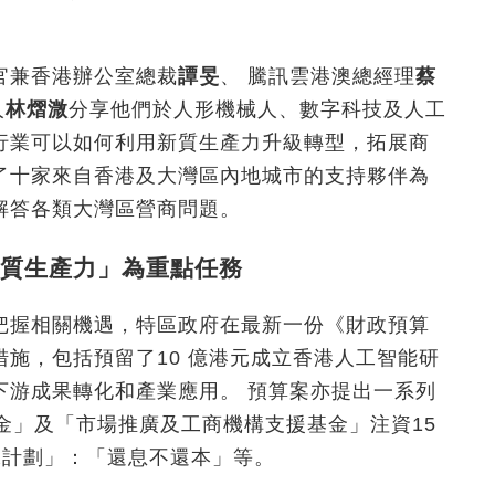
官兼香港辦公室總裁
譚旻
、 騰訊雲港澳總經理
蔡
人
林熠溦
分享他們於人形機械人、數字科技及人工
行業可以如何利用新質生產力升級轉型，拓展商
了十家來自香港及大灣區內地城市的支持夥伴為
解答各類大灣區營商問題。
質生產力」為重點任務
把握相關機遇，特區政府在最新一份《財政預算
施，包括預留了10 億港元成立香港人工智能研
下游成果轉化和產業應用。 預算案亦提出一系列
金」及「市場推廣及工商機構支援基金」注資15
保計劃」：「還息不還本」等。