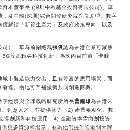
資本董事長 (深圳中歐基金投資有限公司)、華
維
，及中國(深圳)綜合開發研究院院長助理、數字
角度解讀「新質生產力」及政府政策導向，以及
公司）、華為前副總裁
張俊
認為香港企業可聚焦
、5G等高精尖科技創新，為國內目前遭「卡脖
地城市製造能力突出，且有豐富的應用場景，而
業發達。兩地可互補優勢共同創造商機。
數字經濟與全球戰略研究所所長
曹鐘雄
為香港未
研、創意人才，並提供算力；2) 產業要AI化、數
支撐創新和科技應用；4) 金融資本需向創投資
業提供更多資源和場景，並為他們提供通道到大灣