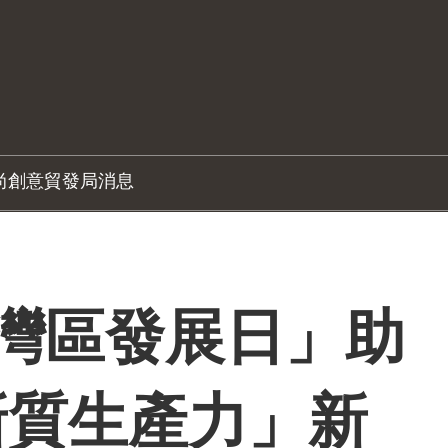
尚創意
貿發局消息
大灣區發展日」助
新質生產力」新