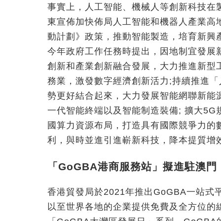
事實上，人工智能、機械人等創新科技在
東宣佈加快佈局人工智能和機器人產業高地
動計劃》政策，推動智能製造，培育新興
今年政府工作任務時提出，因地制宜發展新
創新和產業創新融合發展，大力推進新型
務業，激發數字經濟創新活力
;
持續推進
「
勢更好結合起來，大力發展智能網聯新能
一代智能終端以及智能制造裝備
;
擴大5
國算力資源布局，打造具有國際競爭力的
利，與時並進引進嶄新科技，降本提質增
「GoGBA港商服務站」擬進駐澳
香港貿發局於2021年推出GoGBA一
以至世界各地的企業提供免費及全方位的