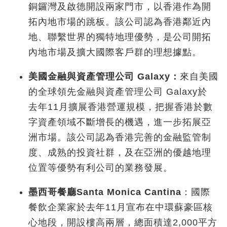
銅鑼灣及啟德開設兩家門市，以香港作為開
拓內地市場的跳板。該公司認為香港鄰近內
地
、聯繫世界的獨特地理優勢，是公司開拓
內地市場及擴大國際客戶群的理想據點。
美國金融與資產管理公司
Galaxy
：
來自美國
的全球領先金融與資產管理公司 Galaxy
於
去年
11
月擴展香港營運規模，把握香港於數
字資產領域不斷增長的機遇，進一步拓展亞
洲市場。該公司認為香港完善的金融監管制
度、成熟的投資社群，及在亞洲的優越地理
位置等優勢有利公司的業務發展。
墨西哥餐廳
Santa Monica Cantina
：國際
餐飲企業家於去年11
月宣布在中環蘇豪區核
心地段，開設樓高兩層，總面積達
2,000
平方