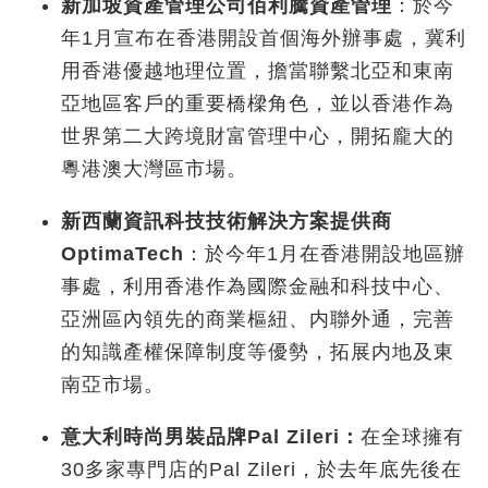
新加坡資產管理公司佰利騰資產管理
：於今
年1
月宣布在香港開設首個海外辦事處，冀利
用香港優越地理位置，擔當聯繫北亞和東南
亞地區客戶的重要橋樑角色，並以香港作為
世界第二大跨境財富管理中心，開拓龐大的
粵港澳大灣區市場。
新西蘭資訊科技技術解決方案提供商
OptimaTech
：於今年1
月在香港開設地區辦
事處，利用香港作為國際金融和科技中心、
亞洲區內領先的商業樞紐、内聯外通，完善
的知識產權保障制度等優勢，拓展内地及東
南亞市場。
意大利時尚男裝品牌
Pal Zileri
：
在全球擁有
30
多家專門店的
Pal Zileri
，於去年底先後在