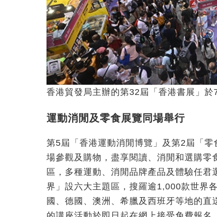
香港貿發局主辦的第32屆「香港書展」於7
運動消閒及零食展覽同場舉行
第5屆「香港運動消閒博覽」及第2屆「
場參觀及購物，盡享閱讀、消閒和選購零
區，多種運動、消閒品牌產品及體驗任君
界」設六大主題區，搜羅逾1,000款世
國、德國、澳洲、希臘及西班牙等地的直
的講座活動於即日起在網上接受免費報名