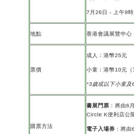
7月26日 - 上午9
地點
香港會議展覽中心
成人：港幣25元
票價
小童：港幣10元（
*3
歲或以下小童及
書展門票
：將由6
Circle K便利店公
購票方法
電子入場券
：將由