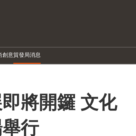
尚創意
貿發局消息
即將開鑼 文化
場舉行