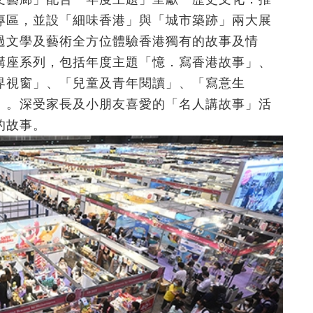
專區，並設「細味香港」與「城市築跡」兩大展
過文學及藝術全方位體驗香港獨有的故事及情
講座系列，包括年度主題「憶．寫香港故事」、
界視窗」、「兒童及青年閱讀」、「寫意生
」。深受家長及小朋友喜愛的「名人講故事」活
的故事。