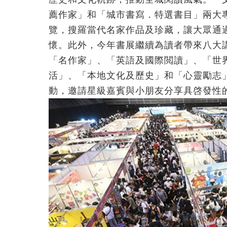
薦作家」和「城市書寫．特選書目」兩大
覽，搜羅當代名家作品及珍藏，讓大眾通
懷。此外，今年書展繼續為讀者帶來八大
「名作家」、「英語及國際閲讀」、「世
活」、「本地文化及歷史」和「心靈勵志
動，邀請星級嘉賓與小朋友分享具啓發性