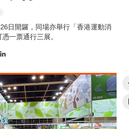
港
至26日開鑼，同場亦舉行「香港運動消
可憑一票通行三展。