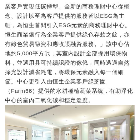
業客戶實現低碳轉型。全新的商務理財中心從概
念、設計以至為客戶提供的服務皆以ESG為主
軸，為恒生首間引入ESG元素的商務理財中心。
恒生商業銀行為企業客戶提供綠色存款之餘，亦
有綠色貿易融資和應收賬融資服務。」該中心佔
地約5,000平方呎，其室內設計全部採用環保物
料，並選用具可持續認證的傢俬，同時透過自然
採光設計減省耗電，將環保元素融入每一個細
節。中心更引入由恒生企業客戶綠芝園
（Farm66）提供的水耕種植蔬菜系統，有助淨化
中心的室內二氧化碳和穩定溫度。