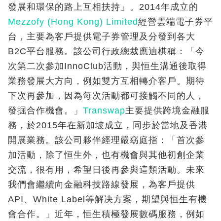
發展和環保的路上互相扶持」。2014年成立的
Mezzofy (Hong Kong) Limited
經營雲端電子券平
台，主要為客戶提供電子券管理及分發到各大
B2C平台服務。該公司行政總裁應迪棋稱：「今
次第二次參加InnoClub活動，與恒生溝通後取得
業務發展大方向，例如雙方互相轉介客戶。期待
下次再參加，因為每次活動都可接觸不同的人，
發掘合作機會。」
Transwap
主要提供跨境金融服
務，於2015年在新加坡成立，同步於當地及香港
開展業務。該公司夥伴經理嚴窈庭指：「首次參
加活動，除了恒生外，也有機會與其他初創企業
交流，很有用，希望日後再參與這類活動。未來
我們會繼續向金融科技路線發展，為客戶提供
API、White Label等解决方案，期望與恒生有機
會合作。」近年，恒生積極發展數碼服務，例如