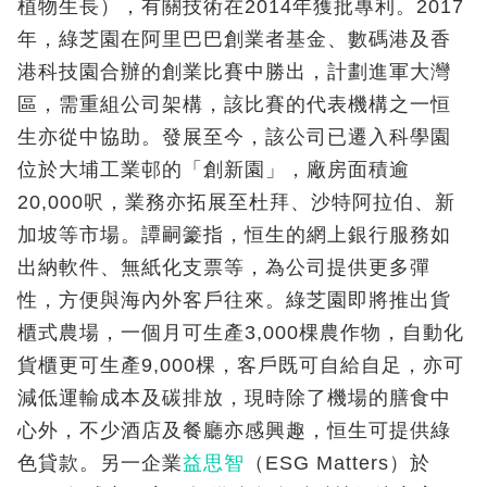
植物生長），有關技術在2014年獲批專利。2017
年，綠芝園在阿里巴巴創業者基金、數碼港及香
港科技園合辦的創業比賽中勝出，計劃進軍大灣
區，需重組公司架構，該比賽的代表機構之一恒
生亦從中協助。發展至今，該公司已遷入科學園
位於大埔工業邨的「創新園」，廠房面積逾
20,000呎，業務亦拓展至杜拜、沙特阿拉伯、新
加坡等市場。譚嗣籇指，恒生的網上銀行服務如
出納軟件、無紙化支票等，為公司提供更多彈
性，方便與海內外客戶往來。綠芝園即將推出貨
櫃式農場，一個月可生產3,000棵農作物，自動化
貨櫃更可生產9,000棵，客戶既可自給自足，亦可
減低運輸成本及碳排放，現時除了機場的膳食中
心外，不少酒店及餐廳亦感興趣，恒生可提供綠
色貸款。另一企業
益思智
（ESG Matters）於