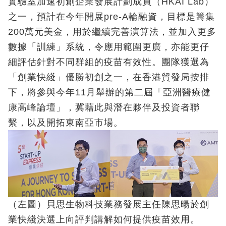
實驗室加速初創企業發展計劃成員（HKAI Lab）
之一，預計在今年開展pre-A輪融資，目標是籌集
200萬元美金，用於繼續完善演算法，並加入更多
數據「訓練」系統，令應用範圍更廣，亦能更仔
細評估針對不同群組的疫苗有效性。團隊獲選為
「創業快綫」優勝初創之一，在香港貿發局按排
下，將參與今年11月舉辦的第二屆「亞洲醫療健
康高峰論壇」，冀藉此與潛在夥伴及投資者聯
繫，以及開拓東南亞市場。
（左圖）貝思生物科技業務發展主任陳思暘於創
業快綫決選上向評判講解如何提供疫苗效用。