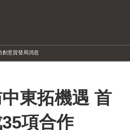
尚創意
貿發局消息
中東拓機遇 首
35項合作