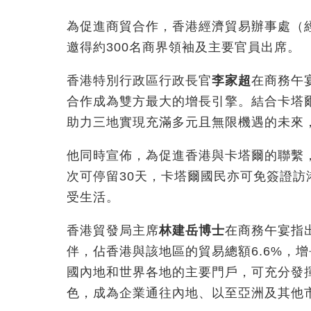
為促進商貿合作，香港經濟貿易辦事處（
邀得約300名商界領袖及主要官員出席。
香港特別行政區行政長官
李家超
在商務午
合作成為雙方最大的增長引擎。結合卡塔
助力三地實現充滿多元且無限機遇的未來
他同時宣佈，為促進香港與卡塔爾的聯繫
次可停留30天，卡塔爾國民亦可免簽證
受生活。
香港貿發局主席
林建岳博士
在商務午宴指
伴，佔香港與該地區的貿易總額6.6%，
國內地和世界各地的主要門戶，可充分發
色，成為企業通往內地、以至亞洲及其他