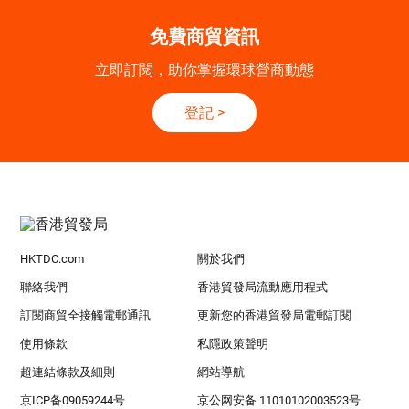
免費商貿資訊
立即訂閱，助你掌握環球營商動態
登記
>
HKTDC.com
關於我們
聯絡我們
香港貿發局流動應用程式
訂閱商貿全接觸電郵通訊
更新您的香港貿發局電郵訂閱
使用條款
私隱政策聲明
超連結條款及細則
網站導航
京ICP备09059244号
京公网安备 11010102003523号