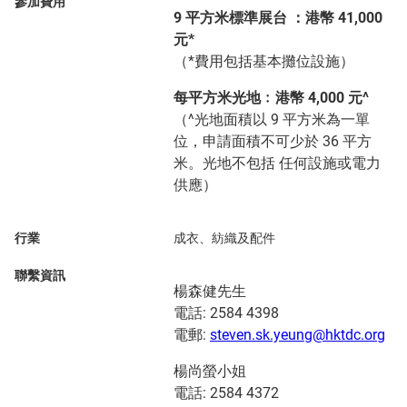
參加費用
9 平方米標準展台 ：港幣 41,000
元*
（*費用包括基本攤位設施）
每平方米光地﹕港幣 4,000 元^
（^光地面積以 9 平方米為一單
位，申請面積不可少於 36 平方
米。光地不包括 任何設施或電力
供應）
行業
成衣、紡織及配件
聯繫資訊
楊森健先生
電話: 2584 4398
電郵:
steven.sk.yeung@hktdc.org
楊尚螢小姐
電話: 2584 4372