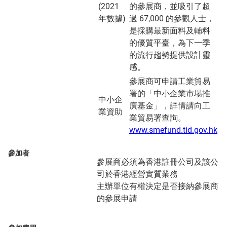
(2021
的參展商，並吸引了超
年數據)
過 67,000 的參觀人士，
是採購最新面料及輔料
的優質平臺，為下一季
的流行趨勢提供設計靈
感。
參展商可申請工業貿易
署的「中小企業市場推
中小企
廣基金」，詳情請向工
業資助
業貿易署查詢。
www.smefund.tid.gov.hk
參加者
參展商必須為香港註冊公司及該公
司於香港經營實質業務
主辦單位有權決定是否接納參展商
的參展申請