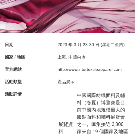
日期
2023 年 3 月 28-30 日 (星期二至四)
國家 / 地區
上海, 中國內地
官方網站
http://www.intertextileapparel.com
活動類型
產品展示
活動詳情
中國國際紡織面料及輔
料（春夏）博覽會是目
前中國內地規模最大的
服裝面料和輔料展覽會
展覽資
之一。匯集接近 3,300
料
家來自 19 個國家及地區