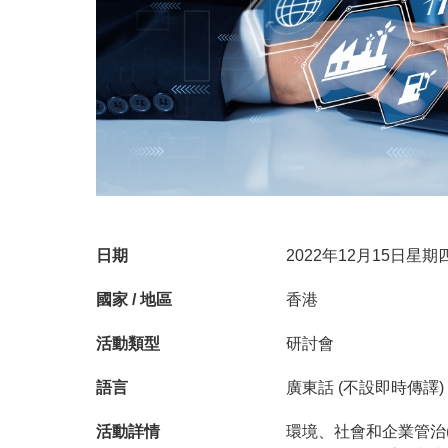
日期
2022年12月15日星
國家 / 地區
香港
活動類型
研討會
語言
廣東話 (不設即時傳譯)
環境、社會和企業管治
活動詳情