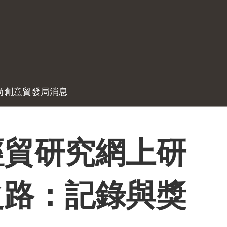
尚創意
貿發局消息
經貿研究網上研
之路：記錄與獎