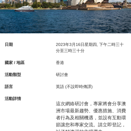
日期
2023年3月16日星期四, 下午二時三十
分至三時三十分
國家 / 地區
香港
活動類型
研討會
語言
英語 (不設即時傳譯)
活動詳情
這次網絡研討會，專家將會分享澳
洲市場最新趨勢、優惠措施、消費
者行為及相關機遇，並設有互動環
節讓您和專家交流。請立即登記，