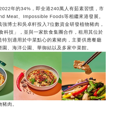
2022年的34%，即全港240萬人有茹素習慣，市
eat、Impossible Foods等相繼來港發展。
毓強博士和吳卓軒投入7位數資金研發植物豬肉，
好食科技」，並與一家飲食集團合作，租用其位於
造特別適用於中菜點心的素豬肉，主要供應餐廳
樂園、海洋公園、華御結以及多家中菜館。
物豬肉。