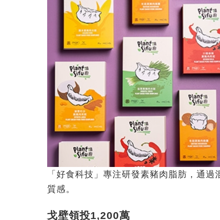
「好食科技」專注研發素豬肉脂肪，通過
質感。
戈壁領投1,200萬