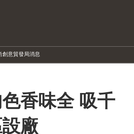
尚創意
貿發局消息
色香味全 吸千
區設廠