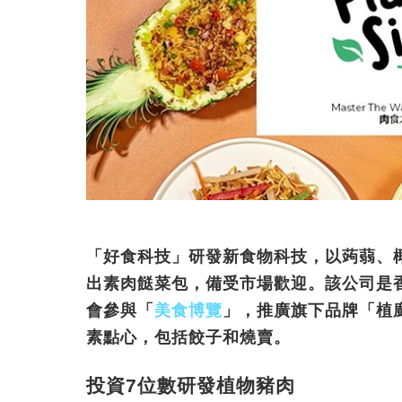
「好食科技」研發新食物科技，以蒟蒻、
出素肉餸菜包，備受市場歡迎。該公司是
會參與「
美食博覽
」，推廣旗下品牌「植廚」
素點心，包括餃子和燒賣。
投資7位數研發植物豬肉