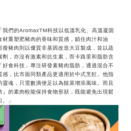
我們的AromaxTM科技以低溫乳化、高溫凝固
食材重塑肥豬肉的香味和質感，鎖住肉汁和油
而瘦豬肉則以優質非基因改造大豆製成，並以蔬
腐劑，亦沒有激素和抗生素，而卡路里和脂肪含
「好食科技」專注研發素豬肉脂肪，通過混合不
質感，比市面同類產品更適用於中式烹飪。他指
的靈魂，只需數滴便足以為餸菜增添風味。而且
肪』的素肉較能保持食物形狀，既能避免出現鬆
口。」