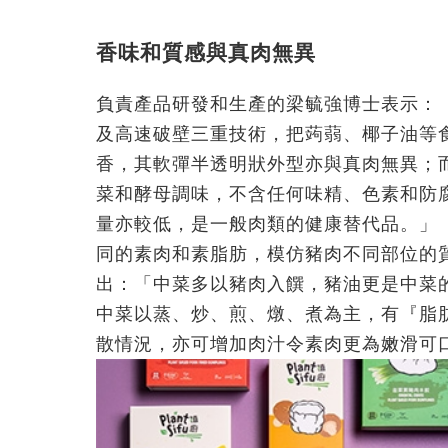
香味和質感與真肉無異
負責產品研發和生產的梁毓強博士表示：「
及高速破壁三重技術，把蒟蒻、椰子油等
香，其軟彈半透明狀外型亦與真肉無異；
菜和酵母調味，不含任何味精、色素和防
量亦較低，是一般肉類的健康替代品。」
同的素肉和素脂肪，模仿豬肉不同部位的
出：「中菜多以豬肉入饌，豬油更是中菜
中菜以蒸、炒、煎、燉、煮為主，有『脂
散情況，亦可增加肉汁令素肉更為嫩滑可