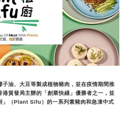
椰子油、大豆等製成植物豬肉，並在疫情期間推
香港貿發局主辦的「創業快綫」優勝者之一，並
（Plant Sifu）的一系列素豬肉和急凍中式