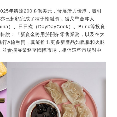
025年將達200多億美元，發展潛力優厚，吸引
」亦已超額完成了種子輪融資，獲戈壁合夥人
China）、日日煮（DayDayCook）、Brinc等投資
吳卓軒說：「新資金將用於開拓零售業務，以及在大
進行A輪融資，冀能推出更多新產品如臘腸和火腿
，並會擴展業務至國際市場，相信這些市場對中