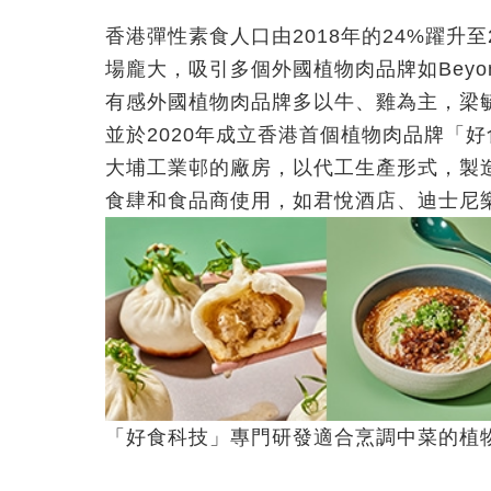
香港彈性素食人口由2018年的24%躍升至
場龐大，吸引多個外國植物肉品牌如Beyond M
有感外國植物肉品牌多以牛、雞為主，梁
並於2020年成立香港首個植物肉品牌「
大埔工業邨的廠房，以代工生產形式，製
食肆和食品商使用，如君悅酒店、迪士尼
「好食科技」專門研發適合烹調中菜的植