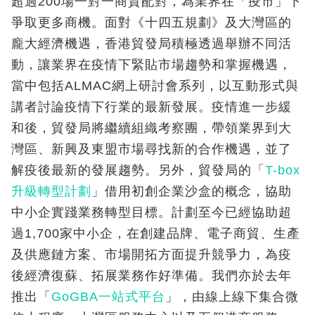
超過200場一對一商貿配對，為業界在「疫市」下
爭取更多商機。面對《十四五規劃》及大灣區的
龐大經濟機遇，香港貿發局積極透過舉辦不同活
動，讓業界在疫情下緊貼市場趨勢和掌握機遇，
當中包括ALMAC網上研討會系列，以互動形式與
講者討論疫情下行業的最新發展。疫情進一步緩
和後，貿發局將繼續組織考察團，帶領業界到大
灣區、新興及東盟市場尋找新的合作機遇，並了
解疫後最新的發展趨勢。另外，貿發局的「
T-box
升級轉型計劃
」借用初創企業沙盒的概念，協助
中小企實踐業務轉型目標。計劃至今已經協助超
過1,700家中小企，在創建品牌、電子商貿、生產
及供應鏈方案、市場開拓方面提升競爭力，為疫
後經濟復蘇、拓展業務作好準備。我們亦於去年
推出「
GoGBA一站式平台
」，由線上線下集合微