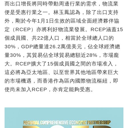
而出口增長將同時帶動周邊行業的需求，物流業
便是受惠行業之一。林玉鳳認為，除了出口支持
外，剛於今年1月1日生效的區域全面經濟夥伴協
定（RCEP）亦將利好物流業發展。RCEP涵蓋15
個成員國、共22億人口，相當於全球總人口的
30%，GDP總量達26.2萬億美元，佔全球經濟總
量30%，其貿易佔全球貿易總額近28%，市場龐
大。RCEP擴大了15個成員國之間的市場准入，
這必將為亞太地區、以至世界其他地區帶來巨大
的市場機遇，而香港作為區內國際物流樞紐，即
使尚未加入RCEP，亦肯定能夠受惠。