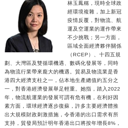
林玉鳳稱，現時全球政
經環境複雜，加上新冠
疫情反覆，對物流、航
運及空運業的運作帶來
不少挑戰；另一方面，
區域全面經濟夥伴關係
（RCEP）、十四五規
劃、大灣區及雙循環機遇、數碼化發展等，同時
為物流行業帶來龐大的機遇。貿易及物流業是香
港四大經濟支柱之一，佔本地生產總值約五分之
一，對香港經濟發展舉足輕重。她指，踏入2022
年，物流航運業的發展可謂有危有機，在利好因
素方面，環球經濟逐步復蘇，許多主要經濟體推
出大規模財政刺激措施，令香港的出口需求有所
支持，貿發局預計明年香港出口將按年增長8%，