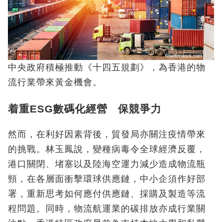
中央政府積極推動《十四五規劃》，為香港的物
流行業帶來黃金機會。
着重ESG數碼化經營 保競爭力
然而，在利好因素背後，貿發局亦關注疫情帶來
的挑戰。林玉鳳說，變種病毒令全球經濟反覆，
港口關閉、堵塞以及陸海空運力減少造成物流瓶
頸，在各層面衝擊環球供應鏈，中小企須作好部
署，重新思考如何應付供應鏈、採購及製造等流
程問題。同時，物流航運業的碳排放亦成行業關