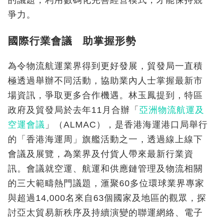
的議題，利用數碼化完善經營模式，才能保持競
爭力。
國際行業會議 助掌握形勢
為令物流航運業界得到更好發展，貿發局一直積
極透過舉辦不同活動，協助業內人士掌握最新市
場資訊，爭取更多合作機遇。林玉鳳提到，特區
政府及貿發局於去年11月合辦「
亞洲物流航運及
空運會議
」（ALMAC），是香港海運港口局舉行
的「香港海運周」旗艦活動之一，透過線上線下
會議及展覽，為業界及付貨人帶來最新行業資
訊。會議就空運、航運和供應鏈管理及物流相關
的三大範疇熱門議題，滙聚60多位環球業界專家
與超過14,000名來自63個國家及地區的觀眾，探
討亞太貿易新秩序及持續演變的聯運網絡、電子