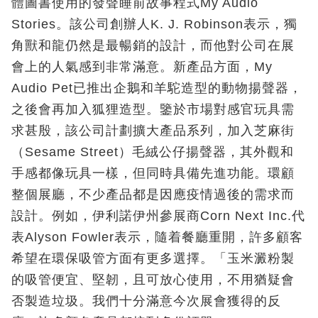
體圖書使用的發聲睡前故事程式My Audio
Stories。該公司創辦人K. J. Robinson表示，獨
角獸和龍仍然是最暢銷的設計，而他對公司在展
會上的人氣感到非常滿意。新產品方面，My
Audio Pet已推出企鵝和羊駝造型的動物揚聲器，
之後會再加入狐狸造型。鑒於市場對感官玩具需
求甚殷，該公司計劃擴大產品系列，加入芝麻街
（Sesame Street）毛絨公仔揚聲器，其外觀和
手感都像玩具一樣，但同時具備先進功能。環顧
整個展廳，不少產品都是因應疫情過後的需求而
設計。例如，伊利諾伊州參展商Corn Next Inc.代
表Alyson Fowler表示，隨着餐廳重開，許多顧客
希望在環保吸管方面有更多選擇。「玉米澱粉製
的吸管便宜、堅韌，且可放心使用，不用猶疑會
否製造垃圾。我們十分滿意今次展會獲得的反