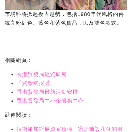
市場料將掀起復古趨勢，包括1980年代風格的傳
統亮粉紅色、藍色和紫色貨品，以及雙色款式。
相關網頁：
香港貿發局經貿研究
「貿發網採購」
香港貿發局最新活動安排
香港貿發局中小企服務中心
延伸閱讀：
拉斯維加斯展買家積極 家居陳設和休閒服