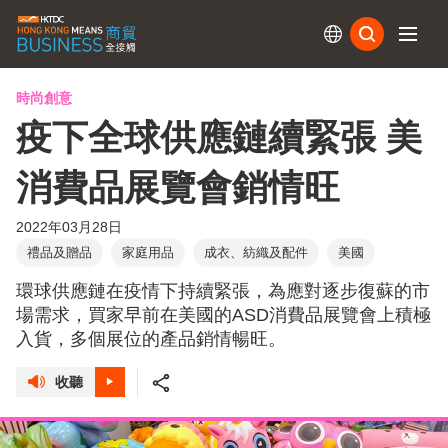
訂閱
時尚創意
疫下全球供應鏈續緊張 美
消費品展覽會銷情旺
2022年03月28日
禮品及贈品
家庭用品
成衣、紡織及配件
美國
環球供應鏈在疫情下持續緊張，為應對逐步復蘇的市
場需求，買家早前在美國的ASD消費品展覽會上積極
入貨，多個展位的產品銷情暢旺。
收聽