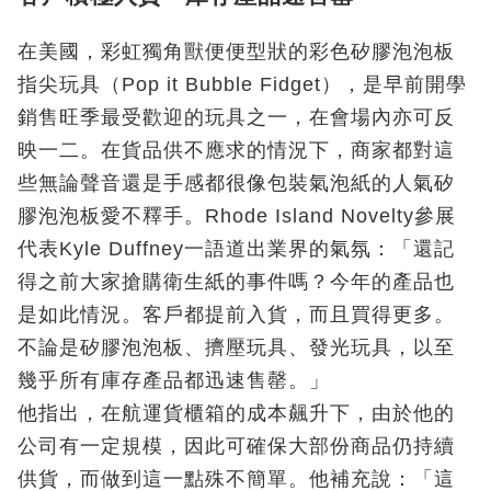
在美國，彩虹獨角獸便便型狀的彩色矽膠泡泡板
指尖玩具（Pop it Bubble Fidget），是早前開學
銷售旺季最受歡迎的玩具之一，在會場內亦可反
映一二。在貨品供不應求的情況下，商家都對這
些無論聲音還是手感都很像包裝氣泡紙的人氣矽
膠泡泡板愛不釋手。Rhode Island Novelty參展
代表Kyle Duffney一語道出業界的氣氛：「還記
得之前大家搶購衛生紙的事件嗎？今年的產品也
是如此情況。客戶都提前入貨，而且買得更多。
不論是矽膠泡泡板、擠壓玩具、發光玩具，以至
幾乎所有庫存產品都迅速售罄。」
他指出，在航運貨櫃箱的成本飆升下，由於他的
公司有一定規模，因此可確保大部份商品仍持續
供貨，而做到這一點殊不簡單。他補充說：「這