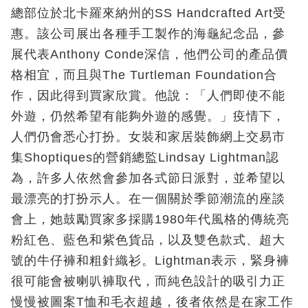
總部位於北卡羅來納州的SS Handcrafted Art受
惠。該公司展出各種手工製作的海龜紀念品，參
展代表Anthony Conde深信，他們公司的產品價
格相宜，而且與The Turtleman Foundation合
作，因此得到買家欣賞。他說：「人們即使不能
外遊，仍然希望有能夠外遊的感覺。」疫情下，
人們仍會悉心打扮。女裝和家居裝飾網上交易市
集Shoptiques的營銷總監Lindsay Lightman認
為，許多人依然會參加各式節日派對，並希望以
最漂亮的打扮示人。在一個關於季節潮流的座談
會上，她鼓勵買家多採購1980年代風格的傳統亮
粉紅色、藍色和紫色貨品，以及雙色款式、超大
號的牛仔褲和粗針織衫。Lightman表示，緊身褲
很可能會被喇叭褲取代，而純色設計的吸引力正
慢慢被圖案T恤和毛衣超越，後者依然是在家工作