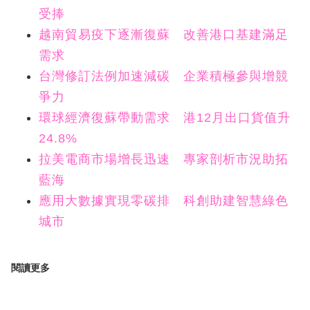
受捧
越南貿易疫下逐漸復蘇 改善港口基建滿足
需求
台灣修訂法例加速減碳 企業積極參與增競
爭力
環球經濟復蘇帶動需求 港12月出口貨值升
24.8%
拉美電商市場增長迅速 專家剖析市況助拓
藍海
應用大數據實現零碳排 科創助建智慧綠色
城市
閱讀更多